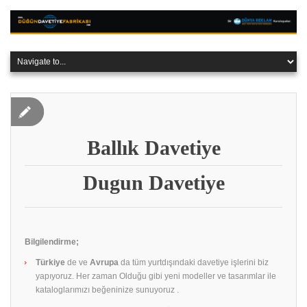
Ballık Davetiye
Dugun Davetiye
Bilgilendirme;
Türkiye
de ve
Avrupa
da tüm yurtdışındaki davetiye işlerini biz
yapıyoruz. Her zaman Olduğu gibi yeni modeller ve tasarımlar ile
kataloglarımızı beğeninize sunuyoruz .