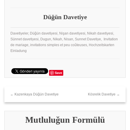
Düğün Davetiye
Davetiyeler, Düğün davetiyesi, Nişan davetiyesi, Nikah davetiyesi,
Sünnet davetiyesi, Dugun, Nikah, Nisan, Sunnet Davetiye, Invitation
de mariage, invitations simples et peu coûteuses, Hochzeitskarten
Einladung
Save
← Kazenkaya Düğün Davetiye
Kösrelik Davetiye →
Mutluluğun Formülü