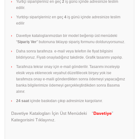
Yurtiçi siparişleriniz en geç
2
iş günü içinde adresinize teslim
edilir.
Yurtdışı siparişleriniz en geç
4
iş günü içinde adresinize teslim
edilir
Davetiye kataloglarımızdan bir model beğenip üst menüdeki
“
Sipariş Ver
” butonuna tıklayıp sipariş formunu dolduruyorsunuz.
Daha sonra tarafınıza e-mail veya telefon ile fiyat bilgisini
bildiriyoruz. Fiyatı onayladığınız takdirde. Grafik tasarımı yapılıp.
Tarafınıza tekrar onay için e-mail gönderilir. Tasarımı inceleyip
eksik veya eklenecek veyahut düzeltilecek birşey yok ise
tarafımıza onay e-maili gönderdikten sonra ödemeyi yapacağınız
banka bilgilerimize ödemeyi gerçekleştirdikden sonra Basıma
alınır.
24 saat
içinde baskıdan çıkıp adresinize kargolanır.
Davetiye Katalogları İçin Üst Menüdeki “
Davetiye
”
Kategorisini Tıklayınız.