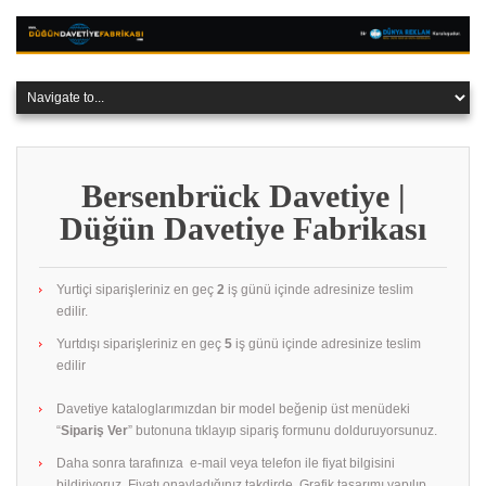
Bersenbrück Davetiye |
Düğün Davetiye Fabrikası
Yurtiçi siparişleriniz en geç
2
iş günü içinde adresinize teslim
edilir.
Yurtdışı siparişleriniz en geç
5
iş günü içinde adresinize teslim
edilir
Davetiye kataloglarımızdan bir model beğenip üst menüdeki
“
Sipariş Ver
” butonuna tıklayıp sipariş formunu dolduruyorsunuz.
Daha sonra tarafınıza e-mail veya telefon ile fiyat bilgisini
bildiriyoruz. Fiyatı onayladığınız takdirde. Grafik tasarımı yapılıp.