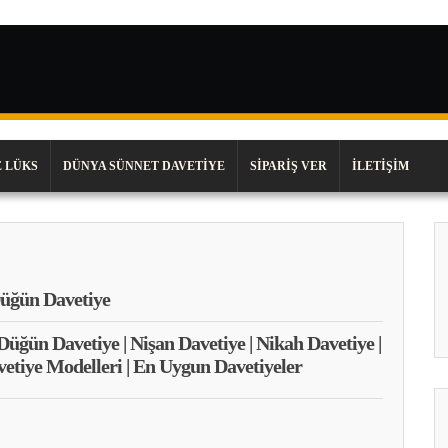
 LÜKS
DÜNYA SÜNNET DAVETIYE
SIPARIŞ VER
İLETIŞIM
üğün Davetiye
 Düğün Davetiye | Nişan Davetiye | Nikah Davetiye |
vetiye Modelleri | En Uygun Davetiyeler