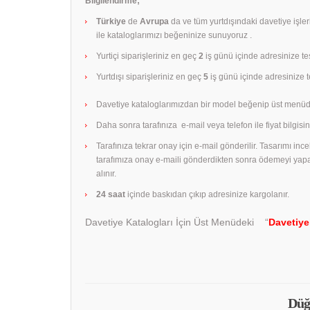
Bilgilendirme;
Türkiye
de
Avrupa
da ve tüm yurtdışındaki davetiye işle
ile kataloglarımızı beğeninize sunuyoruz .
Yurtiçi siparişleriniz en geç
2
iş günü içinde adresinize tes
Yurtdışı siparişleriniz en geç
5
iş günü içinde adresinize te
Davetiye kataloglarımızdan bir model beğenip üst menüd
Daha sonra tarafınıza e-mail veya telefon ile fiyat bilgisini
Tarafınıza tekrar onay için e-mail gönderilir. Tasarımı in
tarafımıza onay e-maili gönderdikten sonra ödemeyi yap
alınır.
24 saat
içinde baskıdan çıkıp adresinize kargolanır.
Davetiye Katalogları İçin Üst Menüdeki “
Davetiye
Düğ