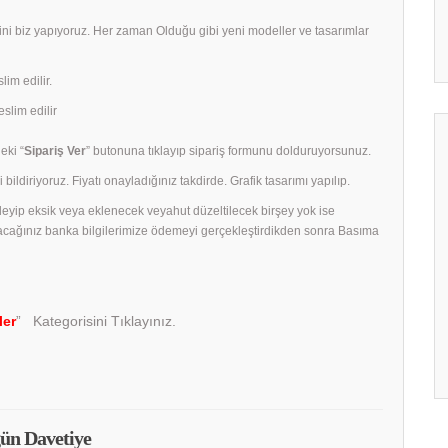
rini biz yapıyoruz. Her zaman Olduğu gibi yeni modeller ve tasarımlar
lim edilir.
slim edilir
eki “
Sipariş Ver
” butonuna tıklayıp sipariş formunu dolduruyorsunuz.
 bildiriyoruz. Fiyatı onayladığınız takdirde. Grafik tasarımı yapılıp.
celeyip eksik veya eklenecek veyahut düzeltilecek birşey yok ise
acağınız banka bilgilerimize ödemeyi gerçekleştirdikden sonra Basıma
ler
” Kategorisini Tıklayınız.
ün Davetiye