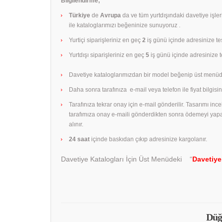
Bilgilendirme;
Türkiye
de
Avrupa
da ve tüm yurtdışındaki davetiye işle
ile kataloglarımızı beğeninize sunuyoruz .
Yurtiçi siparişleriniz en geç
2
iş günü içinde adresinize tes
Yurtdışı siparişleriniz en geç
5
iş günü içinde adresinize te
Davetiye kataloglarımızdan bir model beğenip üst menüd
Daha sonra tarafınıza e-mail veya telefon ile fiyat bilgisini
Tarafınıza tekrar onay için e-mail gönderilir. Tasarımı in
tarafımıza onay e-maili gönderdikten sonra ödemeyi yap
alınır.
24 saat
içinde baskıdan çıkıp adresinize kargolanır.
Davetiye Katalogları İçin Üst Menüdeki “
Davetiye
Düğ