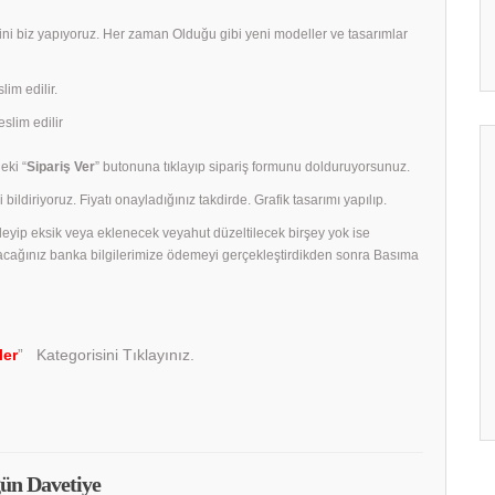
rini biz yapıyoruz. Her zaman Olduğu gibi yeni modeller ve tasarımlar
lim edilir.
slim edilir
eki “
Sipariş Ver
” butonuna tıklayıp sipariş formunu dolduruyorsunuz.
 bildiriyoruz. Fiyatı onayladığınız takdirde. Grafik tasarımı yapılıp.
celeyip eksik veya eklenecek veyahut düzeltilecek birşey yok ise
acağınız banka bilgilerimize ödemeyi gerçekleştirdikden sonra Basıma
ler
” Kategorisini Tıklayınız.
ün Davetiye