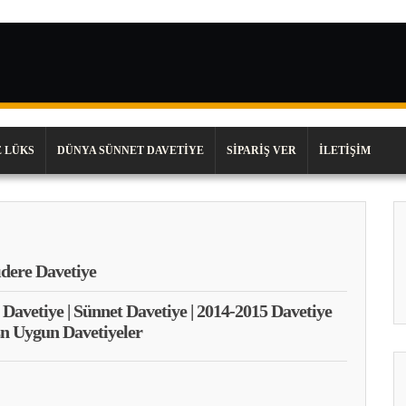
 LÜKS
DÜNYA SÜNNET DAVETIYE
SIPARIŞ VER
İLETIŞIM
dere Davetiye
 Davetiye | Sünnet Davetiye | 2014-2015 Davetiye
En Uygun Davetiyeler