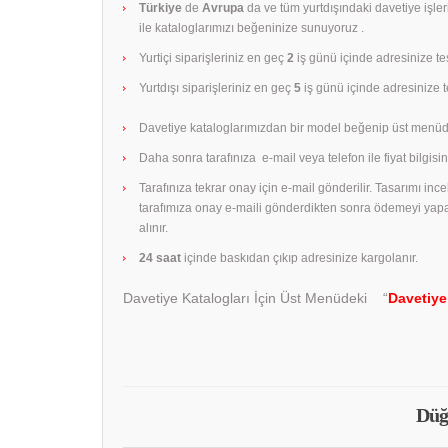
Türkiye
de
Avrupa
da ve tüm yurtdışındaki davetiye işle
ile kataloglarımızı beğeninize sunuyoruz .
Yurtiçi siparişleriniz en geç
2
iş günü içinde adresinize tes
Yurtdışı siparişleriniz en geç
5
iş günü içinde adresinize te
Davetiye kataloglarımızdan bir model beğenip üst menüd
Daha sonra tarafınıza e-mail veya telefon ile fiyat bilgisini
Tarafınıza tekrar onay için e-mail gönderilir. Tasarımı in
tarafımıza onay e-maili gönderdikten sonra ödemeyi yap
alınır.
24 saat
içinde baskıdan çıkıp adresinize kargolanır.
Davetiye Katalogları İçin Üst Menüdeki “
Davetiye
Düğ