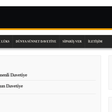
 LÜKS
DÜNYA SÜNNET DAVETIYE
SIPARIŞ VER
İLETIŞIM
enli Davetiye
un Davetiye