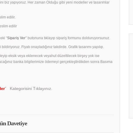
rini biz yapıyoruz. Her zaman Olduğu gibi yeni modeller ve tasarımlar
lim edilir.
slim edilir
eki “
Sipariş Ver
” butonuna tıklayıp sipariş formunu dolduruyorsunuz.
 bildiriyoruz. Fiyatı onayladığınız takdirde. Grafik tasarımı yapılıp.
celeyip eksik veya eklenecek veyahut düzeltilecek birşey yok ise
acağınız banka bilgilerimize ödemeyi gerçekleştirdikden sonra Basıma
ler
” Kategorisini Tıklayınız.
ün Davetiye