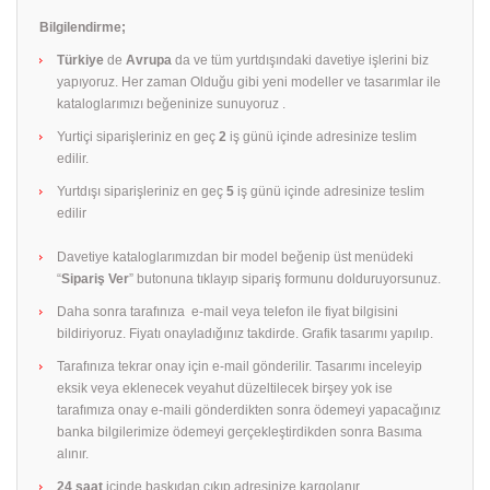
Bilgilendirme;
Türkiye
de
Avrupa
da ve tüm yurtdışındaki davetiye işlerini biz
yapıyoruz. Her zaman Olduğu gibi yeni modeller ve tasarımlar ile
kataloglarımızı beğeninize sunuyoruz .
Yurtiçi siparişleriniz en geç
2
iş günü içinde adresinize teslim
edilir.
Yurtdışı siparişleriniz en geç
5
iş günü içinde adresinize teslim
edilir
Davetiye kataloglarımızdan bir model beğenip üst menüdeki
“
Sipariş Ver
” butonuna tıklayıp sipariş formunu dolduruyorsunuz.
Daha sonra tarafınıza e-mail veya telefon ile fiyat bilgisini
bildiriyoruz. Fiyatı onayladığınız takdirde. Grafik tasarımı yapılıp.
Tarafınıza tekrar onay için e-mail gönderilir. Tasarımı inceleyip
eksik veya eklenecek veyahut düzeltilecek birşey yok ise
tarafımıza onay e-maili gönderdikten sonra ödemeyi yapacağınız
banka bilgilerimize ödemeyi gerçekleştirdikden sonra Basıma
alınır.
24 saat
içinde baskıdan çıkıp adresinize kargolanır.