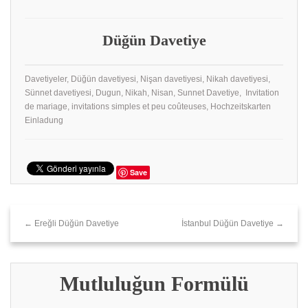
Düğün Davetiye
Davetiyeler, Düğün davetiyesi, Nişan davetiyesi, Nikah davetiyesi,
Sünnet davetiyesi, Dugun, Nikah, Nisan, Sunnet Davetiye, Invitation
de mariage, invitations simples et peu coûteuses, Hochzeitskarten
Einladung
Save
← Ereğli Düğün Davetiye
İstanbul Düğün Davetiye →
Mutluluğun Formülü