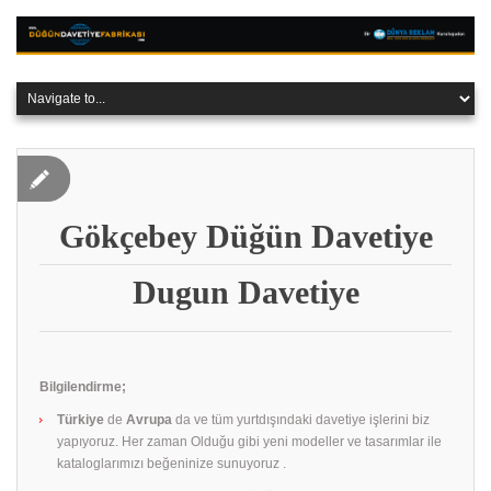
Gökçebey Düğün Davetiye
Dugun Davetiye
Bilgilendirme;
Türkiye
de
Avrupa
da ve tüm yurtdışındaki davetiye işlerini biz
yapıyoruz. Her zaman Olduğu gibi yeni modeller ve tasarımlar ile
kataloglarımızı beğeninize sunuyoruz .