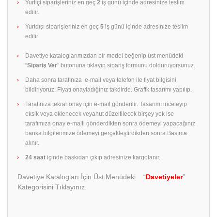
Yurtiçi siparişleriniz en geç
2
iş günü içinde adresinize teslim
edilir.
Yurtdışı siparişleriniz en geç
5
iş günü içinde adresinize teslim
edilir
Davetiye kataloglarımızdan bir model beğenip üst menüdeki
“
Sipariş Ver
” butonuna tıklayıp sipariş formunu dolduruyorsunuz.
Daha sonra tarafınıza e-mail veya telefon ile fiyat bilgisini
bildiriyoruz. Fiyatı onayladığınız takdirde. Grafik tasarımı yapılıp.
Tarafınıza tekrar onay için e-mail gönderilir. Tasarımı inceleyip
eksik veya eklenecek veyahut düzeltilecek birşey yok ise
tarafımıza onay e-maili gönderdikten sonra ödemeyi yapacağınız
banka bilgilerimize ödemeyi gerçekleştirdikden sonra Basıma
alınır.
24 saat
içinde baskıdan çıkıp adresinize kargolanır.
Davetiye Katalogları İçin Üst Menüdeki “
Davetiyeler
”
Kategorisini Tıklayınız.