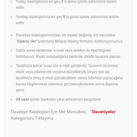
Yurtiçi siparişleriniz en geç
2
iş günü içinde adresinize teslim
edilir.
Yurtdışı siparişleriniz en geç
5
iş günü içinde adresinize teslim
edilir
Davetiye kataloglarımızdan bir model beğenip üst menüdeki
“
Sipariş Ver
” butonuna tıklayıp sipariş formunu dolduruyorsunuz.
Daha sonra tarafınıza e-mail veya telefon ile fiyat bilgisini
bildiriyoruz. Fiyatı onayladığınız takdirde. Grafik tasarımı yapılıp.
Tarafınıza tekrar onay için e-mail gönderilir. Tasarımı inceleyip
eksik veya eklenecek veyahut düzeltilecek birşey yok ise
tarafımıza onay e-maili gönderdikten sonra ödemeyi yapacağınız
banka bilgilerimize ödemeyi gerçekleştirdikden sonra Basıma
alınır.
24 saat
içinde baskıdan çıkıp adresinize kargolanır.
Davetiye Katalogları İçin Üst Menüdeki “
Davetiyeler
”
Kategorisini Tıklayınız.