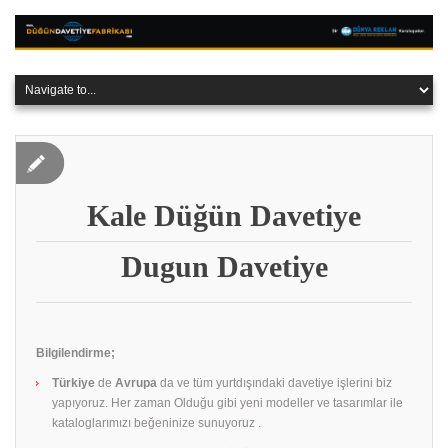
Kale Düğün Davetiye
Dugun Davetiye
Bilgilendirme;
Türkiye
de
Avrupa
da ve tüm yurtdışındaki davetiye işlerini biz
yapıyoruz. Her zaman Olduğu gibi yeni modeller ve tasarımlar ile
kataloglarımızı beğeninize sunuyoruz .