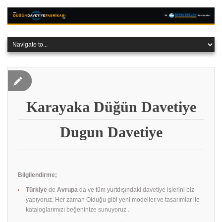
Karayaka Düğün Davetiye
Dugun Davetiye
Bilgilendirme;
Türkiye
de
Avrupa
da ve tüm yurtdışındaki davetiye işlerini biz
yapıyoruz. Her zaman Olduğu gibi yeni modeller ve tasarımlar ile
kataloglarımızı beğeninize sunuyoruz .