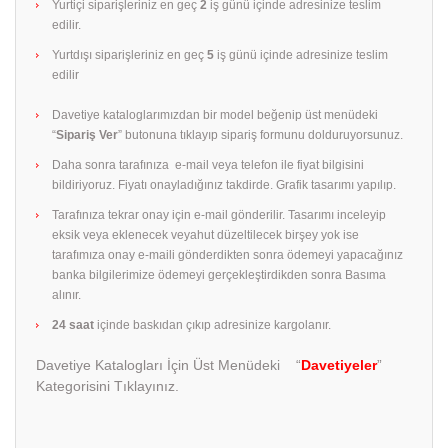
Yurtiçi siparişleriniz en geç
2
iş günü içinde adresinize teslim
edilir.
Yurtdışı siparişleriniz en geç
5
iş günü içinde adresinize teslim
edilir
Davetiye kataloglarımızdan bir model beğenip üst menüdeki
“
Sipariş Ver
” butonuna tıklayıp sipariş formunu dolduruyorsunuz.
Daha sonra tarafınıza e-mail veya telefon ile fiyat bilgisini
bildiriyoruz. Fiyatı onayladığınız takdirde. Grafik tasarımı yapılıp.
Tarafınıza tekrar onay için e-mail gönderilir. Tasarımı inceleyip
eksik veya eklenecek veyahut düzeltilecek birşey yok ise
tarafımıza onay e-maili gönderdikten sonra ödemeyi yapacağınız
banka bilgilerimize ödemeyi gerçekleştirdikden sonra Basıma
alınır.
24 saat
içinde baskıdan çıkıp adresinize kargolanır.
Davetiye Katalogları İçin Üst Menüdeki “
Davetiyeler
”
Kategorisini Tıklayınız.