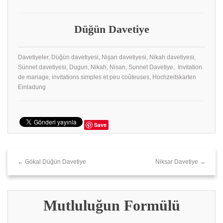
Düğün Davetiye
Davetiyeler, Düğün davetiyesi, Nişan davetiyesi, Nikah davetiyesi,
Sünnet davetiyesi, Dugun, Nikah, Nisan, Sunnet Davetiye, Invitation
de mariage, invitations simples et peu coûteuses, Hochzeitskarten
Einladung
Save
← Gökal Düğün Davetiye
Niksar Davetiye →
Mutluluğun Formülü