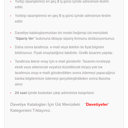
Yurtiçi siparişleriniz en geç
2
iş günü içinde adresinize teslim
edilir.
Yurtdışı siparişleriniz en geç
5
iş günü içinde adresinize teslim
edilir
Davetiye kataloglarımızdan bir model beğenip üst menüdeki
“
Sipariş Ver
” butonuna tıklayıp sipariş formunu dolduruyorsunuz.
Daha sonra tarafınıza e-mail veya telefon ile fiyat bilgisini
bildiriyoruz. Fiyatı onayladığınız takdirde. Grafik tasarımı yapılıp.
Tarafınıza tekrar onay için e-mail gönderilir. Tasarımı inceleyip
eksik veya eklenecek veyahut düzeltilecek birşey yok ise
tarafımıza onay e-maili gönderdikten sonra ödemeyi yapacağınız
banka bilgilerimize ödemeyi gerçekleştirdikden sonra Basıma
alınır.
24 saat
içinde baskıdan çıkıp adresinize kargolanır.
Davetiye Katalogları İçin Üst Menüdeki “
Davetiyeler
”
Kategorisini Tıklayınız.