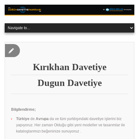
Kırıkhan‎ Davetiye
Dugun Davetiye
Bilgilendirme;
Türkiye
de
Avrupa
da ve tüm yurtdışındaki davetiye işlerini biz
yapıyoruz. Her zaman Olduğu gibi yeni modeller ve tasarımlar ile
kataloglarımızı beğeninize sunuyoruz .