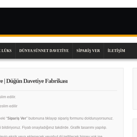
 LÜKS
DÜNYA SÜNNET DAVETIYE
SIPARIŞ VER
İLETIŞIM
e | Düğün Davetiye Fabrikası
lim edilir.
slim edilir
eki “
Sipariş Ver
” butonuna tıklayıp sipariş formunu dolduruyorsunuz.
 bildiriyoruz. Fiyatı onayladığınız takdirde. Grafik tasarımı yapılıp.
celeyip eksik veya eklenecek veyahut düzeltilecek birşey yok ise