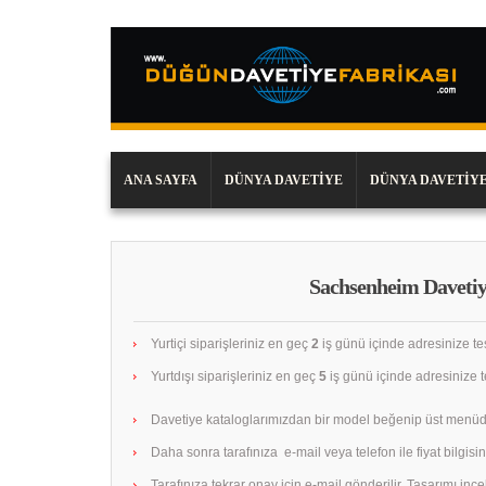
ANA SAYFA
DÜNYA DAVETIYE
DÜNYA DAVETIYE
Sachsenheim Davetiy
Yurtiçi siparişleriniz en geç
2
iş günü içinde adresinize tes
Yurtdışı siparişleriniz en geç
5
iş günü içinde adresinize te
Davetiye kataloglarımızdan bir model beğenip üst menüd
Daha sonra tarafınıza e-mail veya telefon ile fiyat bilgisini
Tarafınıza tekrar onay için e-mail gönderilir. Tasarımı in