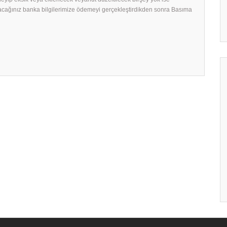
acağınız banka bilgilerimize ödemeyi gerçekleştirdikden sonra Basıma