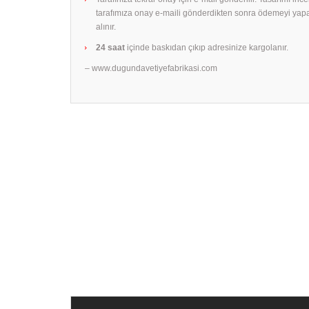
tarafımıza onay e-maili gönderdikten sonra ödemeyi yap
alınır.
24 saat
içinde baskıdan çıkıp adresinize kargolanır.
– www.dugundavetiyefabrikasi.com