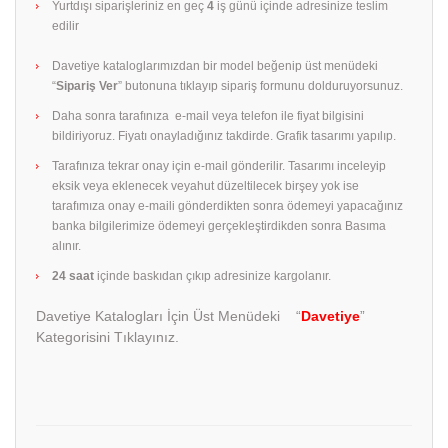
Yurtdışı siparişleriniz en geç
4
iş günü içinde adresinize teslim
edilir
Davetiye kataloglarımızdan bir model beğenip üst menüdeki
“
Sipariş Ver
” butonuna tıklayıp sipariş formunu dolduruyorsunuz.
Daha sonra tarafınıza e-mail veya telefon ile fiyat bilgisini
bildiriyoruz. Fiyatı onayladığınız takdirde. Grafik tasarımı yapılıp.
Tarafınıza tekrar onay için e-mail gönderilir. Tasarımı inceleyip
eksik veya eklenecek veyahut düzeltilecek birşey yok ise
tarafımıza onay e-maili gönderdikten sonra ödemeyi yapacağınız
banka bilgilerimize ödemeyi gerçekleştirdikden sonra Basıma
alınır.
24 saat
içinde baskıdan çıkıp adresinize kargolanır.
Davetiye Katalogları İçin Üst Menüdeki “
Davetiye
”
Kategorisini Tıklayınız.