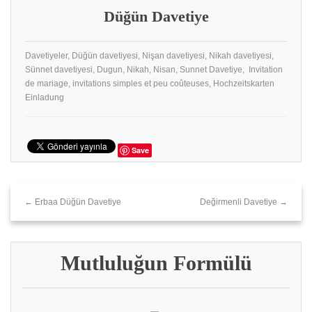
Düğün Davetiye
Davetiyeler, Düğün davetiyesi, Nişan davetiyesi, Nikah davetiyesi,
Sünnet davetiyesi, Dugun, Nikah, Nisan, Sunnet Davetiye, Invitation
de mariage, invitations simples et peu coûteuses, Hochzeitskarten
Einladung
Save
← Erbaa Düğün Davetiye
Değirmenli Davetiye →
Mutluluğun Formülü