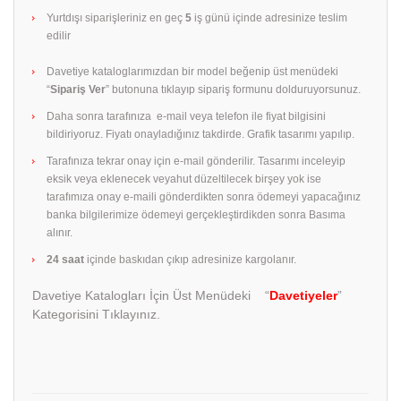
Yurtdışı siparişleriniz en geç
5
iş günü içinde adresinize teslim
edilir
Davetiye kataloglarımızdan bir model beğenip üst menüdeki
“
Sipariş Ver
” butonuna tıklayıp sipariş formunu dolduruyorsunuz.
Daha sonra tarafınıza e-mail veya telefon ile fiyat bilgisini
bildiriyoruz. Fiyatı onayladığınız takdirde. Grafik tasarımı yapılıp.
Tarafınıza tekrar onay için e-mail gönderilir. Tasarımı inceleyip
eksik veya eklenecek veyahut düzeltilecek birşey yok ise
tarafımıza onay e-maili gönderdikten sonra ödemeyi yapacağınız
banka bilgilerimize ödemeyi gerçekleştirdikden sonra Basıma
alınır.
24 saat
içinde baskıdan çıkıp adresinize kargolanır.
Davetiye Katalogları İçin Üst Menüdeki “
Davetiyeler
”
Kategorisini Tıklayınız.