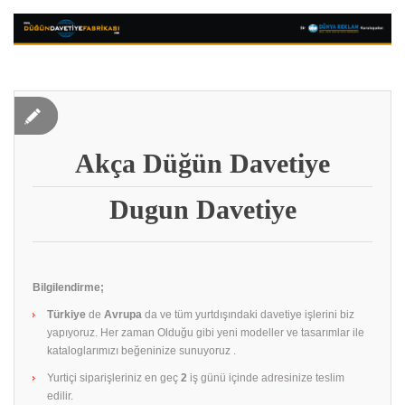
Akça Düğün Davetiye
Dugun Davetiye
Bilgilendirme;
Türkiye
de
Avrupa
da ve tüm yurtdışındaki davetiye işlerini biz
yapıyoruz. Her zaman Olduğu gibi yeni modeller ve tasarımlar ile
kataloglarımızı beğeninize sunuyoruz .
Yurtiçi siparişleriniz en geç
2
iş günü içinde adresinize teslim
edilir.