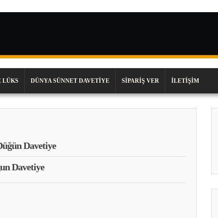
 LÜKS
DÜNYA SÜNNET DAVETIYE
SIPARIŞ VER
İLETIŞIM
Düğün Davetiye
un Davetiye