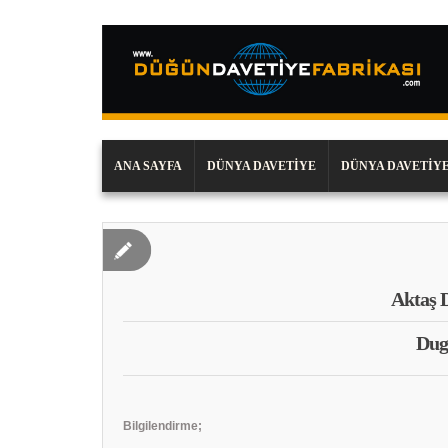
ANA SAYFA
DÜNYA DAVETIYE
DÜNYA DAVETIYE
Aktaş 
Dug
Bilgilendirme;