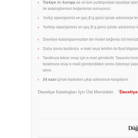
Türkiye
de
Avrupa
da ve tüm yurtdışındaki davetiye işle
ile kataloglarımızı beğeninize sunuyoruz .
Yurtiçi siparişleriniz en geç
2
iş günü içinde adresinize tes
Yurtdışı siparişleriniz en geç
5
iş günü içinde adresinize te
Davetiye kataloglarımızdan bir model beğenip üst menüd
Daha sonra tarafınıza e-mail veya telefon ile fiyat bilgisini
Tarafınıza tekrar onay için e-mail gönderilir. Tasarımı in
tarafımıza onay e-maili gönderdikten sonra ödemeyi yap
alınır.
24 saat
içinde baskıdan çıkıp adresinize kargolanır.
Davetiye Katalogları İçin Üst Menüdeki “
Davetiye
Düğ