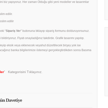
rini biz yapıyoruz. Her zaman Olduğu gibi yeni modeller ve tasarımlar
lim edilir.
slim edilir
eki “
Sipariş Ver
” butonuna tıklayıp sipariş formunu dolduruyorsunuz.
 bildiriyoruz. Fiyatı onayladığınız takdirde. Grafik tasarımı yapılıp.
celeyip eksik veya eklenecek veyahut düzeltilecek birşey yok ise
acağınız banka bilgilerimize ödemeyi gerçekleştirdikden sonra Basıma
ler
” Kategorisini Tıklayınız.
ün Davetiye