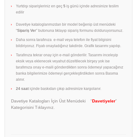
Yurtdışı siparişleriniz en geç
5
iş günü içinde adresinize teslim
edilir
Davetiye kataloglarımızdan bir model beğenip üst menüdeki
“
Sipariş Ver
” butonuna tıklayıp sipariş formunu dolduruyorsunuz.
Daha sonra tarafınıza e-mail veya telefon ile fiyat bilgisini
bildiriyoruz. Fiyatı onayladığınız takdirde. Grafik tasarımı yapılıp.
Tarafınıza tekrar onay için e-mail gönderilir. Tasarımı inceleyip
eksik veya eklenecek veyahut düzeltilecek birşey yok ise
tarafımıza onay e-maili gönderdikten sonra ödemeyi yapacağınız
banka bilgilerimize ödemeyi gerçekleştirdikden sonra Basıma
alınır.
24 saat
içinde baskıdan çıkıp adresinize kargolanır.
Davetiye Katalogları İçin Üst Menüdeki “
Davetiyeler
”
Kategorisini Tıklayınız.