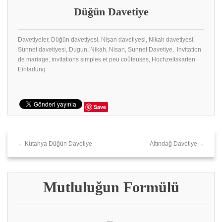
Düğün Davetiye
Davetiyeler, Düğün davetiyesi, Nişan davetiyesi, Nikah davetiyesi,
Sünnet davetiyesi, Dugun, Nikah, Nisan, Sunnet Davetiye, Invitation
de mariage, invitations simples et peu coûteuses, Hochzeitskarten
Einladung
Save
← Kütahya Düğün Davetiye
Altındağ Davetiye →
Mutluluğun Formülü