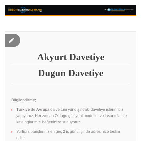
Akyurt Davetiye
Dugun Davetiye
Bilgilendirme;
Türkiye
de
Avrupa
da ve tüm yurtdışındaki davetiye işlerini biz
yapıyoruz. Her zaman Olduğu gibi yeni modeller ve tasarımlar ile
kataloglarımızı beğeninize sunuyoruz .
Yurtiçi siparişleriniz en geç
2
iş günü içinde adresinize teslim
edilir.