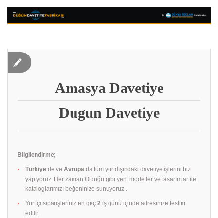
Amasya Davetiye
Dugun Davetiye
Bilgilendirme;
Türkiye
de ve
Avrupa
da tüm yurtdışındaki davetiye işlerini biz
yapıyoruz. Her zaman Olduğu gibi yeni modeller ve tasarımlar ile
kataloglarımızı beğeninize sunuyoruz .
Yurtiçi siparişleriniz en geç
2
iş günü içinde adresinize teslim
edilir.