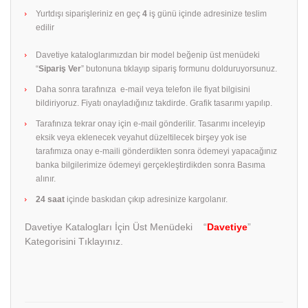
Yurtdışı siparişleriniz en geç
4
iş günü içinde adresinize teslim
edilir
Davetiye kataloglarımızdan bir model beğenip üst menüdeki
“
Sipariş Ver
” butonuna tıklayıp sipariş formunu dolduruyorsunuz.
Daha sonra tarafınıza e-mail veya telefon ile fiyat bilgisini
bildiriyoruz. Fiyatı onayladığınız takdirde. Grafik tasarımı yapılıp.
Tarafınıza tekrar onay için e-mail gönderilir. Tasarımı inceleyip
eksik veya eklenecek veyahut düzeltilecek birşey yok ise
tarafımıza onay e-maili gönderdikten sonra ödemeyi yapacağınız
banka bilgilerimize ödemeyi gerçekleştirdikden sonra Basıma
alınır.
24 saat
içinde baskıdan çıkıp adresinize kargolanır.
Davetiye Katalogları İçin Üst Menüdeki “
Davetiye
”
Kategorisini Tıklayınız.