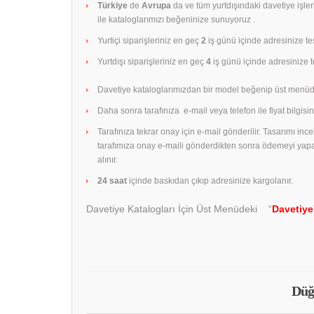
Türkiye
de
Avrupa
da ve tüm yurtdışındaki davetiye işle
ile kataloglarımızı beğeninize sunuyoruz .
Yurtiçi siparişleriniz en geç
2
iş günü içinde adresinize tes
Yurtdışı siparişleriniz en geç
4
iş günü içinde adresinize te
Davetiye kataloglarımızdan bir model beğenip üst menüd
Daha sonra tarafınıza e-mail veya telefon ile fiyat bilgisini
Tarafınıza tekrar onay için e-mail gönderilir. Tasarımı in
tarafımıza onay e-maili gönderdikten sonra ödemeyi yap
alınır.
24 saat
içinde baskıdan çıkıp adresinize kargolanır.
Davetiye Katalogları İçin Üst Menüdeki “
Davetiye
Düğ