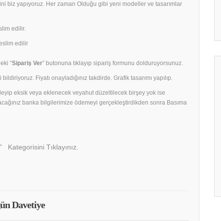
rini biz yapıyoruz. Her zaman Olduğu gibi yeni modeller ve tasarımlar
lim edilir.
slim edilir
eki “
Sipariş Ver
” butonuna tıklayıp sipariş formunu dolduruyorsunuz.
 bildiriyoruz. Fiyatı onayladığınız takdirde. Grafik tasarımı yapılıp.
celeyip eksik veya eklenecek veyahut düzeltilecek birşey yok ise
acağınız banka bilgilerimize ödemeyi gerçekleştirdikden sonra Basıma
” Kategorisini Tıklayınız.
ün Davetiye