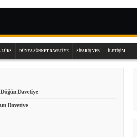
 LÜKS
DÜNYA SÜNNET DAVETIYE
SIPARIŞ VER
İLETIŞIM
Düğün Davetiye
un Davetiye