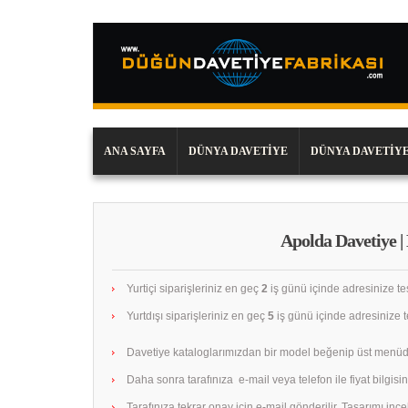
ANA SAYFA
DÜNYA DAVETIYE
DÜNYA DAVETIYE
Apolda Davetiye |
Yurtiçi siparişleriniz en geç
2
iş günü içinde adresinize tes
Yurtdışı siparişleriniz en geç
5
iş günü içinde adresinize te
Davetiye kataloglarımızdan bir model beğenip üst menüd
Daha sonra tarafınıza e-mail veya telefon ile fiyat bilgisini
Tarafınıza tekrar onay için e-mail gönderilir. Tasarımı in