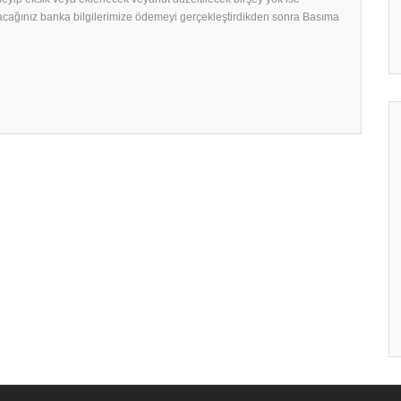
acağınız banka bilgilerimize ödemeyi gerçekleştirdikden sonra Basıma