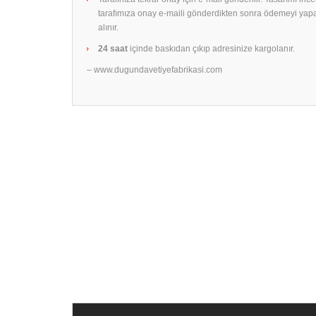
tarafımıza onay e-maili gönderdikten sonra ödemeyi yap
alınır.
24 saat
içinde baskıdan çıkıp adresinize kargolanır.
– www.dugundavetiyefabrikasi.com