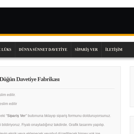
 LÜKS
DÜNYA SÜNNET DAVETIYE
SIPARIŞ VER
İLETIŞIM
 Düğün Davetiye Fabrikası
lim edilir.
slim edilir
eki “
Sipariş Ver
” butonuna tıklayıp sipariş formunu dolduruyorsunuz.
 bildiriyoruz. Fiyatı onayladığınız takdirde. Grafik tasarımı yapılıp.
celeyip eksik veya eklenecek veyahut düzeltilecek birşey yok ise