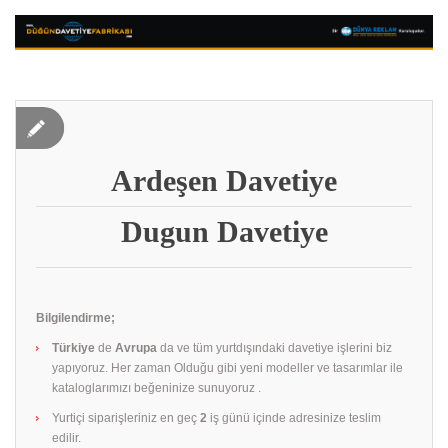
Ardeşen Davetiye
Dugun Davetiye
Bilgilendirme;
Türkiye
de
Avrupa
da ve tüm yurtdışındaki davetiye işlerini biz
yapıyoruz. Her zaman Olduğu gibi yeni modeller ve tasarımlar ile
kataloglarımızı beğeninize sunuyoruz .
Yurtiçi siparişleriniz en geç
2
iş günü içinde adresinize teslim
edilir.