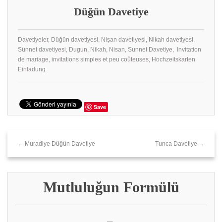
Düğün Davetiye
Davetiyeler, Düğün davetiyesi, Nişan davetiyesi, Nikah davetiyesi,
Sünnet davetiyesi, Dugun, Nikah, Nisan, Sunnet Davetiye, Invitation
de mariage, invitations simples et peu coûteuses, Hochzeitskarten
Einladung
Save
← Muradiye Düğün Davetiye
Tunca Davetiye →
Mutluluğun Formülü