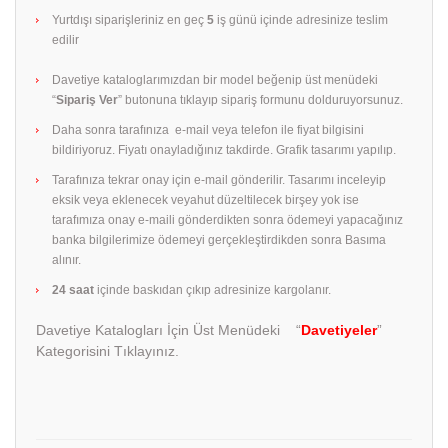
Yurtdışı siparişleriniz en geç
5
iş günü içinde adresinize teslim
edilir
Davetiye kataloglarımızdan bir model beğenip üst menüdeki
“
Sipariş Ver
” butonuna tıklayıp sipariş formunu dolduruyorsunuz.
Daha sonra tarafınıza e-mail veya telefon ile fiyat bilgisini
bildiriyoruz. Fiyatı onayladığınız takdirde. Grafik tasarımı yapılıp.
Tarafınıza tekrar onay için e-mail gönderilir. Tasarımı inceleyip
eksik veya eklenecek veyahut düzeltilecek birşey yok ise
tarafımıza onay e-maili gönderdikten sonra ödemeyi yapacağınız
banka bilgilerimize ödemeyi gerçekleştirdikden sonra Basıma
alınır.
24 saat
içinde baskıdan çıkıp adresinize kargolanır.
Davetiye Katalogları İçin Üst Menüdeki “
Davetiyeler
”
Kategorisini Tıklayınız.