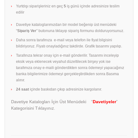
Yurtdışı siparişleriniz en geç
5
iş günü içinde adresinize teslim
edilir
Davetiye kataloglarımızdan bir model beğenip üst menüdeki
“
Sipariş Ver
” butonuna tıklayıp sipariş formunu dolduruyorsunuz.
Daha sonra tarafınıza e-mail veya telefon ile fiyat bilgisini
bildiriyoruz. Fiyatı onayladığınız takdirde. Grafik tasarımı yapılıp.
Tarafınıza tekrar onay için e-mail gönderilir. Tasarımı inceleyip
eksik veya eklenecek veyahut düzeltilecek birşey yok ise
tarafımıza onay e-maili gönderdikten sonra ödemeyi yapacağınız
banka bilgilerimize ödemeyi gerçekleştirdikden sonra Basıma
alınır.
24 saat
içinde baskıdan çıkıp adresinize kargolanır.
Davetiye Katalogları İçin Üst Menüdeki “
Davetiyeler
”
Kategorisini Tıklayınız.