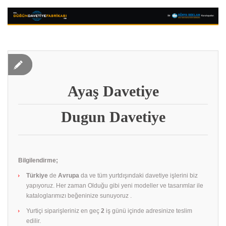
Ayaş Davetiye
Dugun Davetiye
Bilgilendirme;
Türkiye
de
Avrupa
da ve tüm yurtdışındaki davetiye işlerini biz
yapıyoruz. Her zaman Olduğu gibi yeni modeller ve tasarımlar ile
kataloglarımızı beğeninize sunuyoruz .
Yurtiçi siparişleriniz en geç
2
iş günü içinde adresinize teslim
edilir.