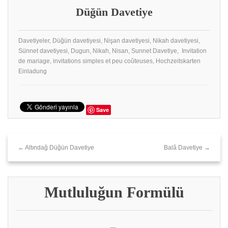
Düğün Davetiye
Davetiyeler, Düğün davetiyesi, Nişan davetiyesi, Nikah davetiyesi,
Sünnet davetiyesi, Dugun, Nikah, Nisan, Sunnet Davetiye, Invitation
de mariage, invitations simples et peu coûteuses, Hochzeitskarten
Einladung
Save
← Altındağ Düğün Davetiye
Balâ Davetiye →
Mutluluğun Formülü