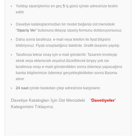
Yurtdışı siparişleriniz en geç
5
iş günü içinde adresinize teslim
edilir
Davetiye kataloglarımızdan bir model beğenip üst menüdeki
“
Sipariş Ver
” butonuna tıklayıp sipariş formunu dolduruyorsunuz.
Daha sonra tarafınıza e-mail veya telefon ile fiyat bilgisini
bildiriyoruz. Fiyatı onayladığınız takdirde. Grafik tasarımı yapılıp.
Tarafınıza tekrar onay için e-mail gönderilir. Tasarımı inceleyip
eksik veya eklenecek veyahut düzeltilecek birşey yok ise
tarafımıza onay e-maili gönderdikten sonra ödemeyi yapacağınız
banka bilgilerimize ödemeyi gerçekleştirdikden sonra Basıma
alınır.
24 saat
içinde baskıdan çıkıp adresinize kargolanır.
Davetiye Katalogları İçin Üst Menüdeki “
Davetiyeler
”
Kategorisini Tıklayınız.