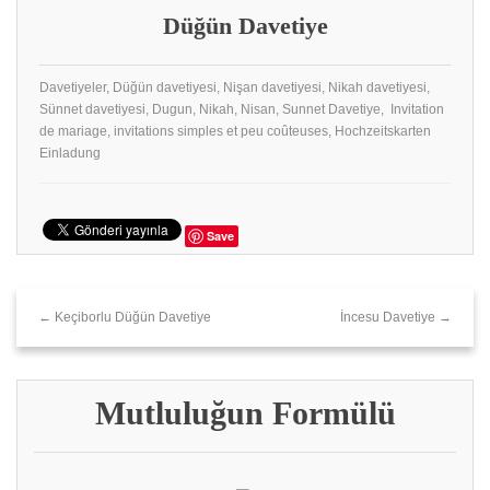
Düğün Davetiye
Davetiyeler, Düğün davetiyesi, Nişan davetiyesi, Nikah davetiyesi,
Sünnet davetiyesi, Dugun, Nikah, Nisan, Sunnet Davetiye, Invitation
de mariage, invitations simples et peu coûteuses, Hochzeitskarten
Einladung
Save
← Keçiborlu Düğün Davetiye
İncesu Davetiye →
Mutluluğun Formülü