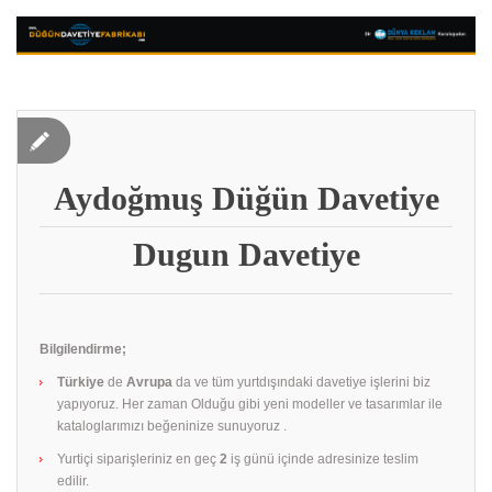
Aydoğmuş Düğün Davetiye
Dugun Davetiye
Bilgilendirme;
Türkiye
de
Avrupa
da ve tüm yurtdışındaki davetiye işlerini biz
yapıyoruz. Her zaman Olduğu gibi yeni modeller ve tasarımlar ile
kataloglarımızı beğeninize sunuyoruz .
Yurtiçi siparişleriniz en geç
2
iş günü içinde adresinize teslim
edilir.