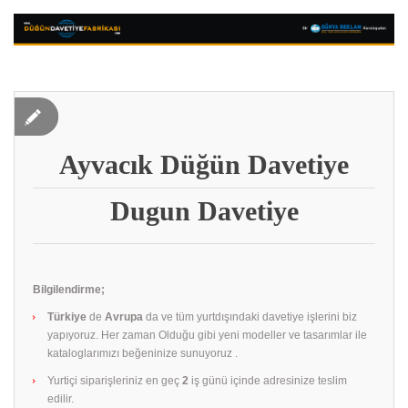
Ayvacık Düğün Davetiye
Dugun Davetiye
Bilgilendirme;
Türkiye
de
Avrupa
da ve tüm yurtdışındaki davetiye işlerini biz
yapıyoruz. Her zaman Olduğu gibi yeni modeller ve tasarımlar ile
kataloglarımızı beğeninize sunuyoruz .
Yurtiçi siparişleriniz en geç
2
iş günü içinde adresinize teslim
edilir.