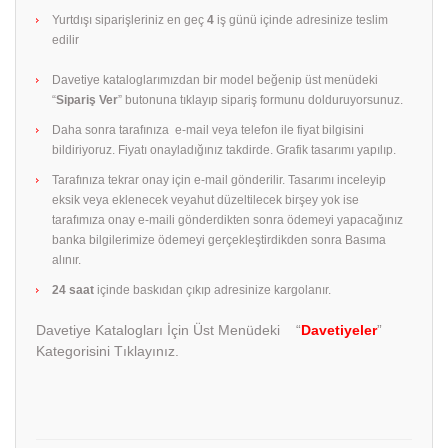
Yurtdışı siparişleriniz en geç
4
iş günü içinde adresinize teslim
edilir
Davetiye kataloglarımızdan bir model beğenip üst menüdeki
“
Sipariş Ver
” butonuna tıklayıp sipariş formunu dolduruyorsunuz.
Daha sonra tarafınıza e-mail veya telefon ile fiyat bilgisini
bildiriyoruz. Fiyatı onayladığınız takdirde. Grafik tasarımı yapılıp.
Tarafınıza tekrar onay için e-mail gönderilir. Tasarımı inceleyip
eksik veya eklenecek veyahut düzeltilecek birşey yok ise
tarafımıza onay e-maili gönderdikten sonra ödemeyi yapacağınız
banka bilgilerimize ödemeyi gerçekleştirdikden sonra Basıma
alınır.
24 saat
içinde baskıdan çıkıp adresinize kargolanır.
Davetiye Katalogları İçin Üst Menüdeki “
Davetiyeler
”
Kategorisini Tıklayınız.