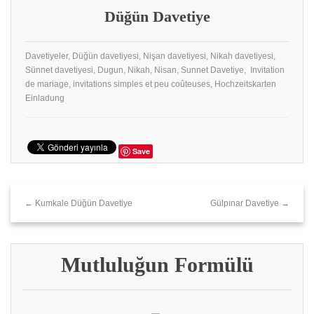
Düğün Davetiye
Davetiyeler, Düğün davetiyesi, Nişan davetiyesi, Nikah davetiyesi,
Sünnet davetiyesi, Dugun, Nikah, Nisan, Sunnet Davetiye, Invitation
de mariage, invitations simples et peu coûteuses, Hochzeitskarten
Einladung
Save
← Kumkale Düğün Davetiye
Gülpınar Davetiye →
Mutluluğun Formülü