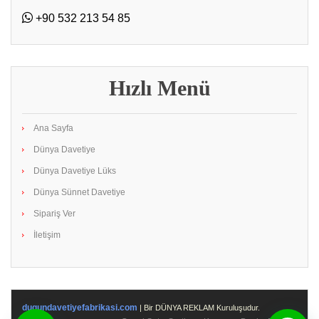
+90 532 213 54 85
Hızlı Menü
Ana Sayfa
Dünya Davetiye
Dünya Davetiye Lüks
Dünya Sünnet Davetiye
Sipariş Ver
İletişim
dugundavetiyefabrikasi.com
| Bir DÜNYA REKLAM Kuruluşudur.