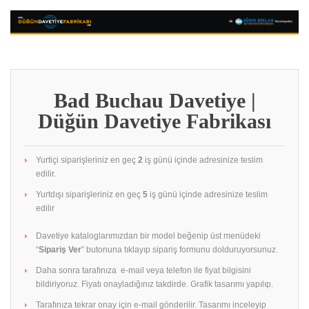
Bad Buchau Davetiye |
Düğün Davetiye Fabrikası
Yurtiçi siparişleriniz en geç
2
iş günü içinde adresinize teslim
edilir.
Yurtdışı siparişleriniz en geç
5
iş günü içinde adresinize teslim
edilir
Davetiye kataloglarımızdan bir model beğenip üst menüdeki
“
Sipariş Ver
” butonuna tıklayıp sipariş formunu dolduruyorsunuz.
Daha sonra tarafınıza e-mail veya telefon ile fiyat bilgisini
bildiriyoruz. Fiyatı onayladığınız takdirde. Grafik tasarımı yapılıp.
Tarafınıza tekrar onay için e-mail gönderilir. Tasarımı inceleyip