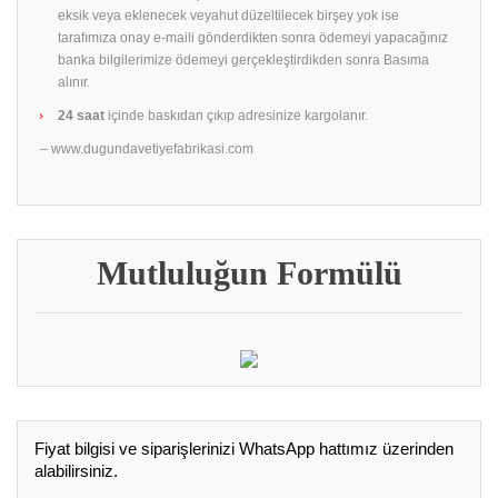
eksik veya eklenecek veyahut düzeltilecek birşey yok ise
tarafımıza onay e-maili gönderdikten sonra ödemeyi yapacağınız
banka bilgilerimize ödemeyi gerçekleştirdikden sonra Basıma
alınır.
24 saat
içinde baskıdan çıkıp adresinize kargolanır.
– www.dugundavetiyefabrikasi.com
Mutluluğun Formülü
Fiyat bilgisi ve siparişlerinizi WhatsApp hattımız üzerinden
alabilirsiniz.