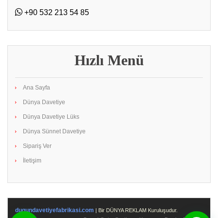
+90 532 213 54 85
Hızlı Menü
Ana Sayfa
Dünya Davetiye
Dünya Davetiye Lüks
Dünya Sünnet Davetiye
Sipariş Ver
İletişim
dugundavetiyefabrikasi.com
| Bir DÜNYA REKLAM Kuruluşudur.