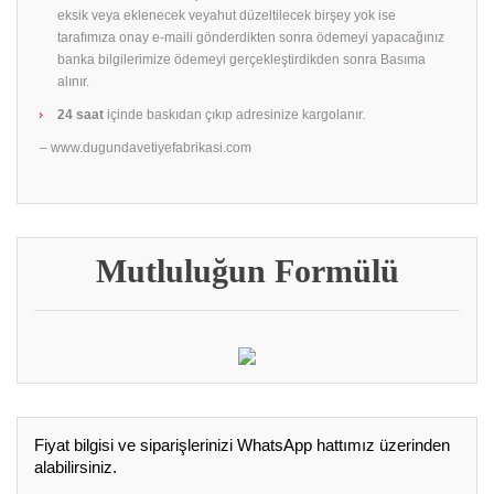
eksik veya eklenecek veyahut düzeltilecek birşey yok ise
tarafımıza onay e-maili gönderdikten sonra ödemeyi yapacağınız
banka bilgilerimize ödemeyi gerçekleştirdikden sonra Basıma
alınır.
24 saat
içinde baskıdan çıkıp adresinize kargolanır.
– www.dugundavetiyefabrikasi.com
Mutluluğun Formülü
Fiyat bilgisi ve siparişlerinizi WhatsApp hattımız üzerinden
alabilirsiniz.