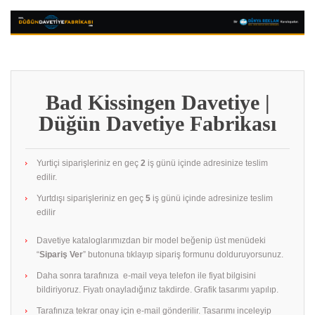
Bad Kissingen Davetiye |
Düğün Davetiye Fabrikası
Yurtiçi siparişleriniz en geç
2
iş günü içinde adresinize teslim
edilir.
Yurtdışı siparişleriniz en geç
5
iş günü içinde adresinize teslim
edilir
Davetiye kataloglarımızdan bir model beğenip üst menüdeki
“
Sipariş Ver
” butonuna tıklayıp sipariş formunu dolduruyorsunuz.
Daha sonra tarafınıza e-mail veya telefon ile fiyat bilgisini
bildiriyoruz. Fiyatı onayladığınız takdirde. Grafik tasarımı yapılıp.
Tarafınıza tekrar onay için e-mail gönderilir. Tasarımı inceleyip