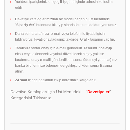
Yurtdışı siparişleriniz en geç
5
iş günü içinde adresinize teslim
edilir
Davetiye kataloglarımızdan bir model beğenip üst menüdeki
“
Sipariş Ver
” butonuna tıklayıp sipariş formunu dolduruyorsunuz.
Daha sonra tarafınıza e-mail veya telefon ile fiyat bilgisini
bildiriyoruz. Fiyatı onayladığınız takdirde. Grafik tasarımı yapılıp.
Tarafınıza tekrar onay için e-mail gönderilir. Tasarımı inceleyip
eksik veya eklenecek veyahut düzeltilecek birşey yok ise
tarafımıza onay e-maili gönderdikten sonra ödemeyi yapacağınız
banka bilgilerimize ödemeyi gerçekleştirdikden sonra Basıma
alınır.
24 saat
içinde baskıdan çıkıp adresinize kargolanır.
Davetiye Katalogları İçin Üst Menüdeki “
Davetiyeler
”
Kategorisini Tıklayınız.