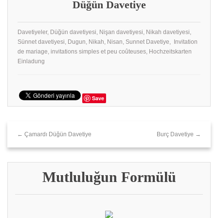
Düğün Davetiye
Davetiyeler, Düğün davetiyesi, Nişan davetiyesi, Nikah davetiyesi,
Sünnet davetiyesi, Dugun, Nikah, Nisan, Sunnet Davetiye, Invitation
de mariage, invitations simples et peu coûteuses, Hochzeitskarten
Einladung
Save
← Çamardı Düğün Davetiye
Burç Davetiye →
Mutluluğun Formülü