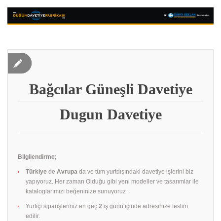
Bağcılar Güneşli Davetiye
Dugun Davetiye
Bilgilendirme;
Türkiye
de
Avrupa
da ve tüm yurtdışındaki davetiye işlerini biz
yapıyoruz. Her zaman Olduğu gibi yeni modeller ve tasarımlar ile
kataloglarımızı beğeninize sunuyoruz .
Yurtiçi siparişleriniz en geç
2
iş günü içinde adresinize teslim
edilir.