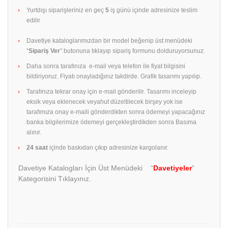
Yurtdışı siparişleriniz en geç
5
iş günü içinde adresinize teslim
edilir
Davetiye kataloglarımızdan bir model beğenip üst menüdeki
“
Sipariş Ver
” butonuna tıklayıp sipariş formunu dolduruyorsunuz.
Daha sonra tarafınıza e-mail veya telefon ile fiyat bilgisini
bildiriyoruz. Fiyatı onayladığınız takdirde. Grafik tasarımı yapılıp.
Tarafınıza tekrar onay için e-mail gönderilir. Tasarımı inceleyip
eksik veya eklenecek veyahut düzeltilecek birşey yok ise
tarafımıza onay e-maili gönderdikten sonra ödemeyi yapacağınız
banka bilgilerimize ödemeyi gerçekleştirdikden sonra Basıma
alınır.
24 saat
içinde baskıdan çıkıp adresinize kargolanır.
Davetiye Katalogları İçin Üst Menüdeki “
Davetiyeler
”
Kategorisini Tıklayınız.