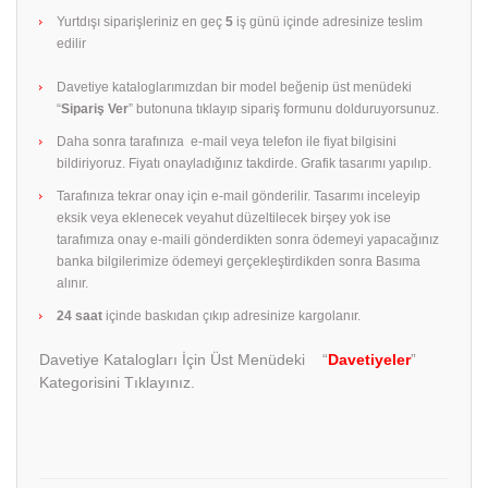
Yurtdışı siparişleriniz en geç
5
iş günü içinde adresinize teslim
edilir
Davetiye kataloglarımızdan bir model beğenip üst menüdeki
“
Sipariş Ver
” butonuna tıklayıp sipariş formunu dolduruyorsunuz.
Daha sonra tarafınıza e-mail veya telefon ile fiyat bilgisini
bildiriyoruz. Fiyatı onayladığınız takdirde. Grafik tasarımı yapılıp.
Tarafınıza tekrar onay için e-mail gönderilir. Tasarımı inceleyip
eksik veya eklenecek veyahut düzeltilecek birşey yok ise
tarafımıza onay e-maili gönderdikten sonra ödemeyi yapacağınız
banka bilgilerimize ödemeyi gerçekleştirdikden sonra Basıma
alınır.
24 saat
içinde baskıdan çıkıp adresinize kargolanır.
Davetiye Katalogları İçin Üst Menüdeki “
Davetiyeler
”
Kategorisini Tıklayınız.