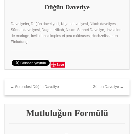
Düğün Davetiye
Davetiyeler, Düğün davetiyesi, Nişan davetiyesi, Nikah davetiyesi,
Sünnet davetiyesi, Dugun, Nikah, Nisan, Sunnet Davetiye, Invitation
de mariage, invitations simples et peu coûteuses, Hochzeitskarten
Einladung
Save
← Gelendost Düğün Davetiye
Gönen Davetiye →
Mutluluğun Formülü