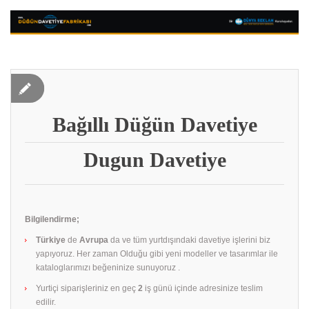
Bağıllı Düğün Davetiye
Dugun Davetiye
Bilgilendirme;
Türkiye
de
Avrupa
da ve tüm yurtdışındaki davetiye işlerini biz
yapıyoruz. Her zaman Olduğu gibi yeni modeller ve tasarımlar ile
kataloglarımızı beğeninize sunuyoruz .
Yurtiçi siparişleriniz en geç
2
iş günü içinde adresinize teslim
edilir.