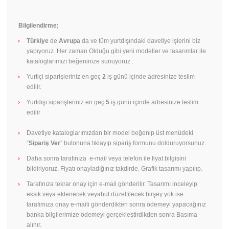
Bilgilendirme;
Türkiye
de
Avrupa
da ve tüm yurtdışındaki davetiye işlerini biz
yapıyoruz. Her zaman Olduğu gibi yeni modeller ve tasarımlar ile
kataloglarımızı beğeninize sunuyoruz .
Yurtiçi siparişleriniz en geç
2
iş günü içinde adresinize teslim
edilir.
Yurtdışı siparişleriniz en geç
5
iş günü içinde adresinize teslim
edilir
Davetiye kataloglarımızdan bir model beğenip üst menüdeki
“
Sipariş Ver
” butonuna tıklayıp sipariş formunu dolduruyorsunuz.
Daha sonra tarafınıza e-mail veya telefon ile fiyat bilgisini
bildiriyoruz. Fiyatı onayladığınız takdirde. Grafik tasarımı yapılıp.
Tarafınıza tekrar onay için e-mail gönderilir. Tasarımı inceleyip
eksik veya eklenecek veyahut düzeltilecek birşey yok ise
tarafımıza onay e-maili gönderdikten sonra ödemeyi yapacağınız
banka bilgilerimize ödemeyi gerçekleştirdikden sonra Basıma
alınır.