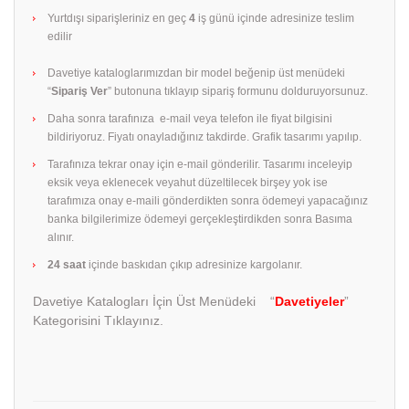
Yurtdışı siparişleriniz en geç
4
iş günü içinde adresinize teslim
edilir
Davetiye kataloglarımızdan bir model beğenip üst menüdeki
“
Sipariş Ver
” butonuna tıklayıp sipariş formunu dolduruyorsunuz.
Daha sonra tarafınıza e-mail veya telefon ile fiyat bilgisini
bildiriyoruz. Fiyatı onayladığınız takdirde. Grafik tasarımı yapılıp.
Tarafınıza tekrar onay için e-mail gönderilir. Tasarımı inceleyip
eksik veya eklenecek veyahut düzeltilecek birşey yok ise
tarafımıza onay e-maili gönderdikten sonra ödemeyi yapacağınız
banka bilgilerimize ödemeyi gerçekleştirdikden sonra Basıma
alınır.
24 saat
içinde baskıdan çıkıp adresinize kargolanır.
Davetiye Katalogları İçin Üst Menüdeki “
Davetiyeler
”
Kategorisini Tıklayınız.