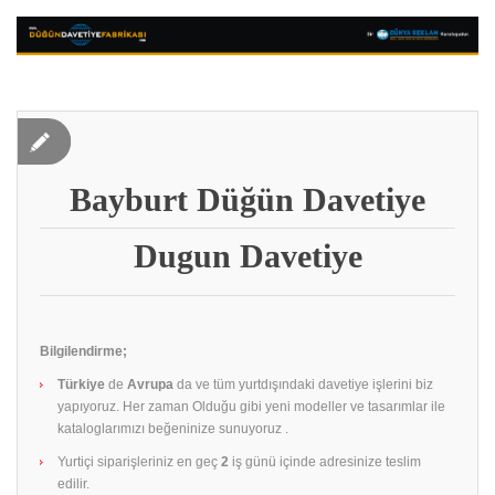
Bayburt Düğün Davetiye
Dugun Davetiye
Bilgilendirme;
Türkiye
de
Avrupa
da ve tüm yurtdışındaki davetiye işlerini biz
yapıyoruz. Her zaman Olduğu gibi yeni modeller ve tasarımlar ile
kataloglarımızı beğeninize sunuyoruz .
Yurtiçi siparişleriniz en geç
2
iş günü içinde adresinize teslim
edilir.