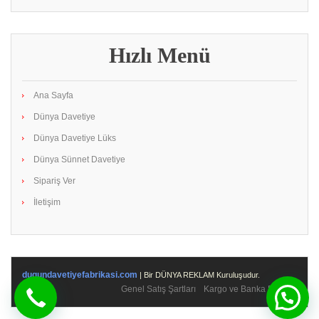
Hızlı Menü
Ana Sayfa
Dünya Davetiye
Dünya Davetiye Lüks
Dünya Sünnet Davetiye
Sipariş Ver
İletişim
dugundavetiyefabrikasi.com
| Bir DÜNYA REKLAM Kuruluşudur.
Genel Satış Şartları
Kargo ve Banka Bilgileri