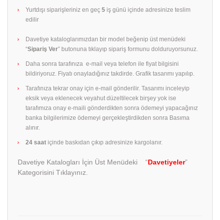
Yurtdışı siparişleriniz en geç
5
iş günü içinde adresinize teslim
edilir
Davetiye kataloglarımızdan bir model beğenip üst menüdeki
“
Sipariş Ver
” butonuna tıklayıp sipariş formunu dolduruyorsunuz.
Daha sonra tarafınıza e-mail veya telefon ile fiyat bilgisini
bildiriyoruz. Fiyatı onayladığınız takdirde. Grafik tasarımı yapılıp.
Tarafınıza tekrar onay için e-mail gönderilir. Tasarımı inceleyip
eksik veya eklenecek veyahut düzeltilecek birşey yok ise
tarafımıza onay e-maili gönderdikten sonra ödemeyi yapacağınız
banka bilgilerimize ödemeyi gerçekleştirdikden sonra Basıma
alınır.
24 saat
içinde baskıdan çıkıp adresinize kargolanır.
Davetiye Katalogları İçin Üst Menüdeki “
Davetiyeler
”
Kategorisini Tıklayınız.