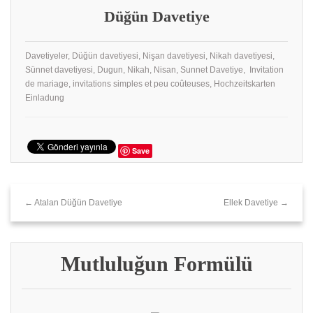
Düğün Davetiye
Davetiyeler, Düğün davetiyesi, Nişan davetiyesi, Nikah davetiyesi,
Sünnet davetiyesi, Dugun, Nikah, Nisan, Sunnet Davetiye, Invitation
de mariage, invitations simples et peu coûteuses, Hochzeitskarten
Einladung
Save
← Atalan Düğün Davetiye
Ellek Davetiye →
Mutluluğun Formülü