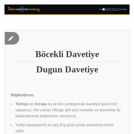
Böcekli Davetiye
Dugun Davetiye
Bilgilendirme;
Türkiye
de
Avrupa
da ve tüm yurtdışındaki davetiye işlerini biz
yapıyoruz. Her zaman Olduğu gibi yeni modeller ve tasarımlar ile
kataloglarımızı beğeninize sunuyoruz .
Yurtiçi siparişleriniz en geç
2
iş günü içinde adresinize teslim
edilir.