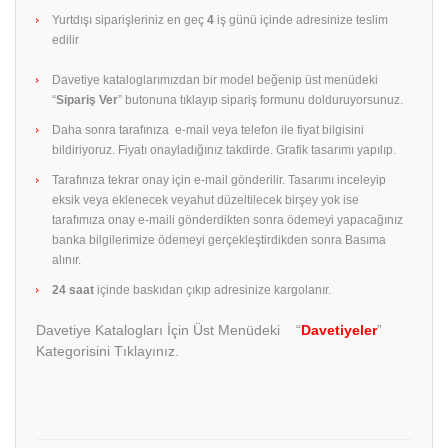
Yurtdışı siparişleriniz en geç
4
iş günü içinde adresinize teslim
edilir
Davetiye kataloglarımızdan bir model beğenip üst menüdeki
“
Sipariş Ver
” butonuna tıklayıp sipariş formunu dolduruyorsunuz.
Daha sonra tarafınıza e-mail veya telefon ile fiyat bilgisini
bildiriyoruz. Fiyatı onayladığınız takdirde. Grafik tasarımı yapılıp.
Tarafınıza tekrar onay için e-mail gönderilir. Tasarımı inceleyip
eksik veya eklenecek veyahut düzeltilecek birşey yok ise
tarafımıza onay e-maili gönderdikten sonra ödemeyi yapacağınız
banka bilgilerimize ödemeyi gerçekleştirdikden sonra Basıma
alınır.
24 saat
içinde baskıdan çıkıp adresinize kargolanır.
Davetiye Katalogları İçin Üst Menüdeki “
Davetiyeler
”
Kategorisini Tıklayınız.