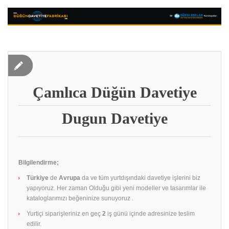
Çamlıca Düğün Davetiye
Dugun Davetiye
Bilgilendirme;
Türkiye
de
Avrupa
da ve tüm yurtdışındaki davetiye işlerini biz
yapıyoruz. Her zaman Olduğu gibi yeni modeller ve tasarımlar ile
kataloglarımızı beğeninize sunuyoruz .
Yurtiçi siparişleriniz en geç
2
iş günü içinde adresinize teslim
edilir.