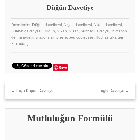
Düğün Davetiye
Davetiyeler, Düğün davetiyesi, Nişan davetiyesi, Nikah davetiyesi,
Sünnet davetiyesi, Dugun, Nikah, Nisan, Sunnet Davetiye, Invitation
de mariage, invitations simples et peu coûteuses, Hochzeitskarten
Einladung
Save
← Laçin Düğün Davetiye
Tuğlu Davetiye →
Mutluluğun Formülü