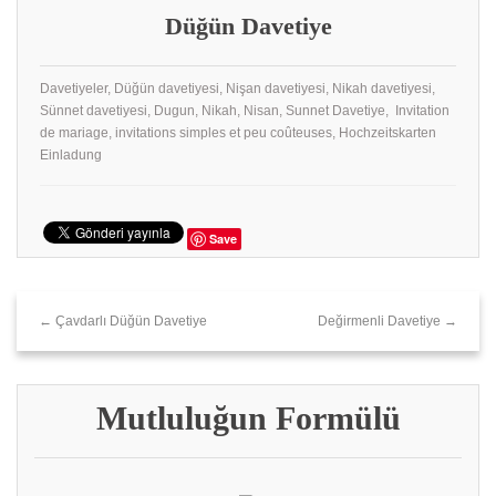
Düğün Davetiye
Davetiyeler, Düğün davetiyesi, Nişan davetiyesi, Nikah davetiyesi,
Sünnet davetiyesi, Dugun, Nikah, Nisan, Sunnet Davetiye, Invitation
de mariage, invitations simples et peu coûteuses, Hochzeitskarten
Einladung
Save
← Çavdarlı Düğün Davetiye
Değirmenli Davetiye →
Mutluluğun Formülü