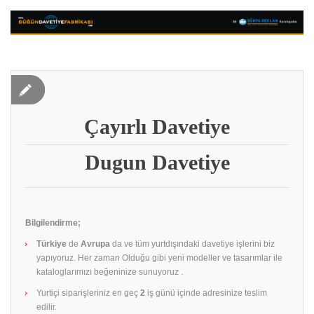
Çayırlı Davetiye
Dugun Davetiye
Bilgilendirme;
Türkiye
de
Avrupa
da ve tüm yurtdışındaki davetiye işlerini biz
yapıyoruz. Her zaman Olduğu gibi yeni modeller ve tasarımlar ile
kataloglarımızı beğeninize sunuyoruz .
Yurtiçi siparişleriniz en geç
2
iş günü içinde adresinize teslim
edilir.