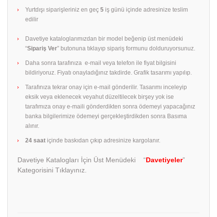
Yurtdışı siparişleriniz en geç
5
iş günü içinde adresinize teslim
edilir
Davetiye kataloglarımızdan bir model beğenip üst menüdeki
“
Sipariş Ver
” butonuna tıklayıp sipariş formunu dolduruyorsunuz.
Daha sonra tarafınıza e-mail veya telefon ile fiyat bilgisini
bildiriyoruz. Fiyatı onayladığınız takdirde. Grafik tasarımı yapılıp.
Tarafınıza tekrar onay için e-mail gönderilir. Tasarımı inceleyip
eksik veya eklenecek veyahut düzeltilecek birşey yok ise
tarafımıza onay e-maili gönderdikten sonra ödemeyi yapacağınız
banka bilgilerimize ödemeyi gerçekleştirdikden sonra Basıma
alınır.
24 saat
içinde baskıdan çıkıp adresinize kargolanır.
Davetiye Katalogları İçin Üst Menüdeki “
Davetiyeler
”
Kategorisini Tıklayınız.