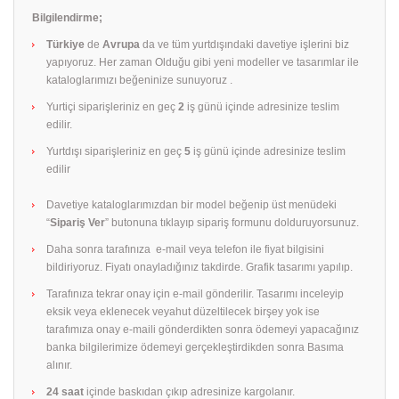
Bilgilendirme;
Türkiye
de
Avrupa
da ve tüm yurtdışındaki davetiye işlerini biz
yapıyoruz. Her zaman Olduğu gibi yeni modeller ve tasarımlar ile
kataloglarımızı beğeninize sunuyoruz .
Yurtiçi siparişleriniz en geç
2
iş günü içinde adresinize teslim
edilir.
Yurtdışı siparişleriniz en geç
5
iş günü içinde adresinize teslim
edilir
Davetiye kataloglarımızdan bir model beğenip üst menüdeki
“
Sipariş Ver
” butonuna tıklayıp sipariş formunu dolduruyorsunuz.
Daha sonra tarafınıza e-mail veya telefon ile fiyat bilgisini
bildiriyoruz. Fiyatı onayladığınız takdirde. Grafik tasarımı yapılıp.
Tarafınıza tekrar onay için e-mail gönderilir. Tasarımı inceleyip
eksik veya eklenecek veyahut düzeltilecek birşey yok ise
tarafımıza onay e-maili gönderdikten sonra ödemeyi yapacağınız
banka bilgilerimize ödemeyi gerçekleştirdikden sonra Basıma
alınır.
24 saat
içinde baskıdan çıkıp adresinize kargolanır.