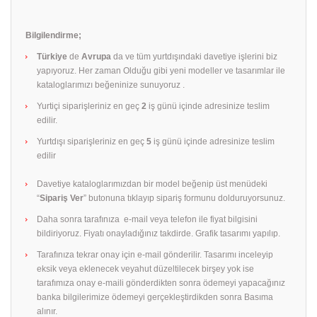
Bilgilendirme;
Türkiye
de
Avrupa
da ve tüm yurtdışındaki davetiye işlerini biz
yapıyoruz. Her zaman Olduğu gibi yeni modeller ve tasarımlar ile
kataloglarımızı beğeninize sunuyoruz .
Yurtiçi siparişleriniz en geç
2
iş günü içinde adresinize teslim
edilir.
Yurtdışı siparişleriniz en geç
5
iş günü içinde adresinize teslim
edilir
Davetiye kataloglarımızdan bir model beğenip üst menüdeki
“
Sipariş Ver
” butonuna tıklayıp sipariş formunu dolduruyorsunuz.
Daha sonra tarafınıza e-mail veya telefon ile fiyat bilgisini
bildiriyoruz. Fiyatı onayladığınız takdirde. Grafik tasarımı yapılıp.
Tarafınıza tekrar onay için e-mail gönderilir. Tasarımı inceleyip
eksik veya eklenecek veyahut düzeltilecek birşey yok ise
tarafımıza onay e-maili gönderdikten sonra ödemeyi yapacağınız
banka bilgilerimize ödemeyi gerçekleştirdikden sonra Basıma
alınır.