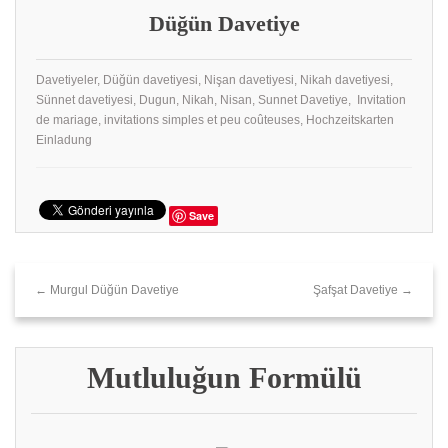
Düğün Davetiye
Davetiyeler, Düğün davetiyesi, Nişan davetiyesi, Nikah davetiyesi,
Sünnet davetiyesi, Dugun, Nikah, Nisan, Sunnet Davetiye, Invitation
de mariage, invitations simples et peu coûteuses, Hochzeitskarten
Einladung
Save
← Murgul Düğün Davetiye
Şafşat Davetiye →
Mutluluğun Formülü