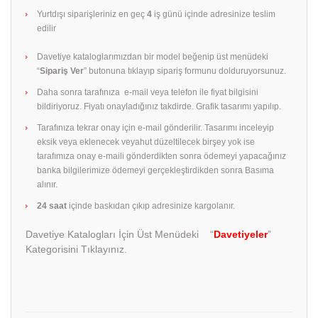
Yurtdışı siparişleriniz en geç
4
iş günü içinde adresinize teslim
edilir
Davetiye kataloglarımızdan bir model beğenip üst menüdeki
“
Sipariş Ver
” butonuna tıklayıp sipariş formunu dolduruyorsunuz.
Daha sonra tarafınıza e-mail veya telefon ile fiyat bilgisini
bildiriyoruz. Fiyatı onayladığınız takdirde. Grafik tasarımı yapılıp.
Tarafınıza tekrar onay için e-mail gönderilir. Tasarımı inceleyip
eksik veya eklenecek veyahut düzeltilecek birşey yok ise
tarafımıza onay e-maili gönderdikten sonra ödemeyi yapacağınız
banka bilgilerimize ödemeyi gerçekleştirdikden sonra Basıma
alınır.
24 saat
içinde baskıdan çıkıp adresinize kargolanır.
Davetiye Katalogları İçin Üst Menüdeki “
Davetiyeler
”
Kategorisini Tıklayınız.