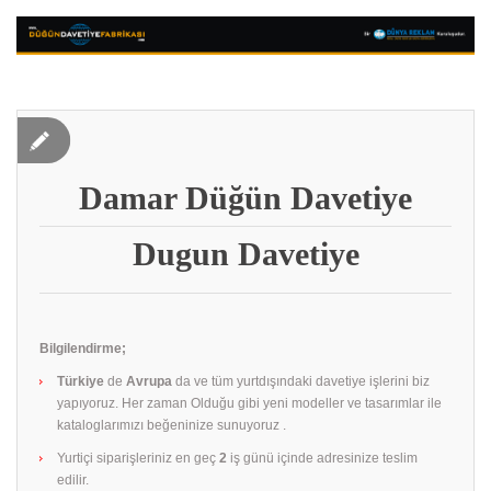
Damar Düğün Davetiye
Dugun Davetiye
Bilgilendirme;
Türkiye
de
Avrupa
da ve tüm yurtdışındaki davetiye işlerini biz
yapıyoruz. Her zaman Olduğu gibi yeni modeller ve tasarımlar ile
kataloglarımızı beğeninize sunuyoruz .
Yurtiçi siparişleriniz en geç
2
iş günü içinde adresinize teslim
edilir.