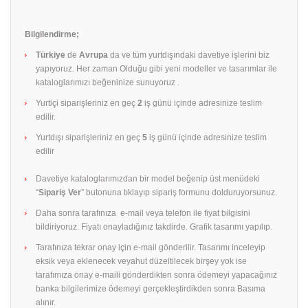
Bilgilendirme;
Türkiye
de
Avrupa
da ve tüm yurtdışındaki davetiye işlerini biz
yapıyoruz. Her zaman Olduğu gibi yeni modeller ve tasarımlar ile
kataloglarımızı beğeninize sunuyoruz .
Yurtiçi siparişleriniz en geç
2
iş günü içinde adresinize teslim
edilir.
Yurtdışı siparişleriniz en geç
5
iş günü içinde adresinize teslim
edilir
Davetiye kataloglarımızdan bir model beğenip üst menüdeki
“
Sipariş Ver
” butonuna tıklayıp sipariş formunu dolduruyorsunuz.
Daha sonra tarafınıza e-mail veya telefon ile fiyat bilgisini
bildiriyoruz. Fiyatı onayladığınız takdirde. Grafik tasarımı yapılıp.
Tarafınıza tekrar onay için e-mail gönderilir. Tasarımı inceleyip
eksik veya eklenecek veyahut düzeltilecek birşey yok ise
tarafımıza onay e-maili gönderdikten sonra ödemeyi yapacağınız
banka bilgilerimize ödemeyi gerçekleştirdikden sonra Basıma
alınır.