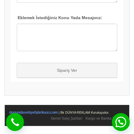
dugundavetiyefabrikasi.com
| Bir DÜNYA REKLAM Kuruluşudur.
Genel Satış Şartları
Kargo ve Banka Bilgileri