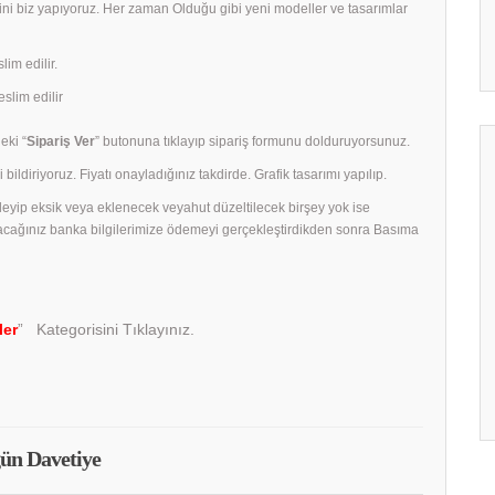
rini biz yapıyoruz. Her zaman Olduğu gibi yeni modeller ve tasarımlar
lim edilir.
slim edilir
eki “
Sipariş Ver
” butonuna tıklayıp sipariş formunu dolduruyorsunuz.
 bildiriyoruz. Fiyatı onayladığınız takdirde. Grafik tasarımı yapılıp.
celeyip eksik veya eklenecek veyahut düzeltilecek birşey yok ise
acağınız banka bilgilerimize ödemeyi gerçekleştirdikden sonra Basıma
ler
” Kategorisini Tıklayınız.
ün Davetiye