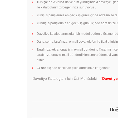
Türkiye
de
Avrupa
da ve tüm yurtdışındaki davetiye işle
ile kataloglarımızı beğeninize sunuyoruz .
Yurtiçi siparişleriniz en geç
2
iş günü içinde adresinize tes
Yurtdışı siparişleriniz en geç
5
iş günü içinde adresinize te
Davetiye kataloglarımızdan bir model beğenip üst menüd
Daha sonra tarafınıza e-mail veya telefon ile fiyat bilgisini
Tarafınıza tekrar onay için e-mail gönderilir. Tasarımı in
tarafımıza onay e-maili gönderdikten sonra ödemeyi yap
alınır.
24 saat
içinde baskıdan çıkıp adresinize kargolanır.
Davetiye Katalogları İçin Üst Menüdeki “
Davetiye
Düğ