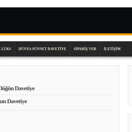
 LÜKS
DÜNYA SÜNNET DAVETIYE
SIPARIŞ VER
İLETIŞIM
Düğün Davetiye
un Davetiye