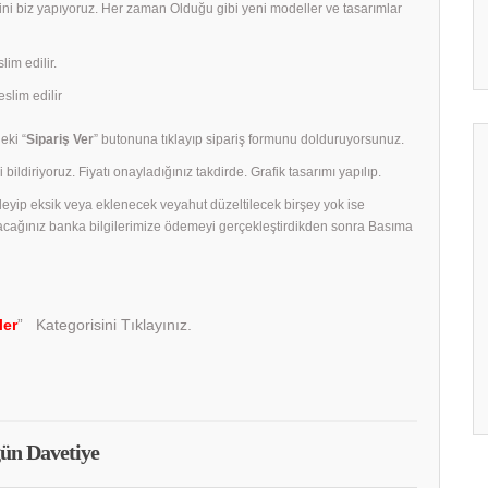
rini biz yapıyoruz. Her zaman Olduğu gibi yeni modeller ve tasarımlar
lim edilir.
slim edilir
eki “
Sipariş Ver
” butonuna tıklayıp sipariş formunu dolduruyorsunuz.
 bildiriyoruz. Fiyatı onayladığınız takdirde. Grafik tasarımı yapılıp.
celeyip eksik veya eklenecek veyahut düzeltilecek birşey yok ise
acağınız banka bilgilerimize ödemeyi gerçekleştirdikden sonra Basıma
ler
” Kategorisini Tıklayınız.
ün Davetiye