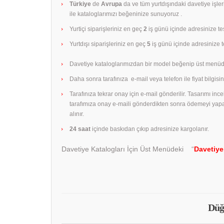
Türkiye
de
Avrupa
da ve tüm yurtdışındaki davetiye işle
ile kataloglarımızı beğeninize sunuyoruz .
Yurtiçi siparişleriniz en geç
2
iş günü içinde adresinize tes
Yurtdışı siparişleriniz en geç
5
iş günü içinde adresinize te
Davetiye kataloglarımızdan bir model beğenip üst menüd
Daha sonra tarafınıza e-mail veya telefon ile fiyat bilgisini
Tarafınıza tekrar onay için e-mail gönderilir. Tasarımı in
tarafımıza onay e-maili gönderdikten sonra ödemeyi yap
alınır.
24 saat
içinde baskıdan çıkıp adresinize kargolanır.
Davetiye Katalogları İçin Üst Menüdeki “
Davetiye
Düğ