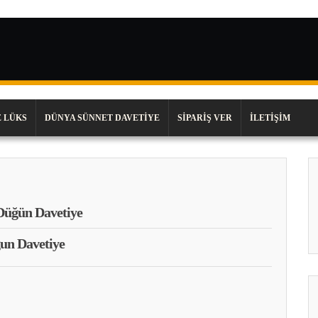
 LÜKS
DÜNYA SÜNNET DAVETIYE
SIPARIŞ VER
İLETIŞIM
Düğün Davetiye
un Davetiye