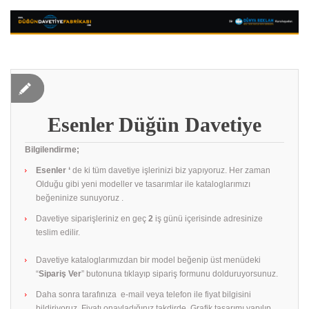
Esenler Düğün Davetiye
Bilgilendirme;
Esenler ‘
de ki tüm davetiye işlerinizi biz yapıyoruz. Her zaman
Olduğu gibi yeni modeller ve tasarımlar ile kataloglarımızı
beğeninize sunuyoruz .
Davetiye siparişleriniz en geç
2
iş günü içerisinde adresinize
teslim edilir.
Davetiye kataloglarımızdan bir model beğenip üst menüdeki
“
Sipariş Ver
” butonuna tıklayıp sipariş formunu dolduruyorsunuz.
Daha sonra tarafınıza e-mail veya telefon ile fiyat bilgisini
bildiriyoruz. Fiyatı onayladığınız takdirde. Grafik tasarımı yapılıp.