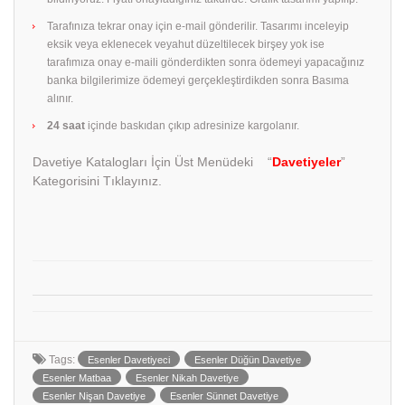
Tarafınıza tekrar onay için e-mail gönderilir. Tasarımı inceleyip
eksik veya eklenecek veyahut düzeltilecek birşey yok ise
tarafımıza onay e-maili gönderdikten sonra ödemeyi yapacağınız
banka bilgilerimize ödemeyi gerçekleştirdikden sonra Basıma
alınır.
24 saat
içinde baskıdan çıkıp adresinize kargolanır.
Davetiye Katalogları İçin Üst Menüdeki “
Davetiyeler
”
Kategorisini Tıklayınız.
Tags:
Esenler Davetiyeci
Esenler Düğün Davetiye
Esenler Matbaa
Esenler Nikah Davetiye
Esenler Nişan Davetiye
Esenler Sünnet Davetiye