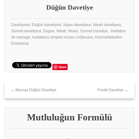
Düğün Davetiye
Davetiyeler, Düğün davetiyesi, Nişan davetiyesi, Nikah davetiyesi,
Sünnet davetiyesi, Dugun, Nikah, Nisan, Sunnet Davetiye, Invitation
de mariage, invitations simples et peu coûteuses, Hochzeitskarten
Einladung
Save
← Mezraa Düğün Davetiye
Fındık Davetiye →
Mutluluğun Formülü