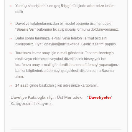
Yurtdışı siparişleriniz en geç
5
iş günü içinde adresinize teslim
edilir
Davetiye kataloglarımızdan bir model beğenip üst menüdeki
“
Sipariş Ver
” butonuna tıklayıp sipariş formunu dolduruyorsunuz.
Daha sonra tarafınıza e-mail veya telefon ile fiyat bilgisini
bildiriyoruz. Fiyatı onayladığınız takdirde. Grafik tasarımı yapılıp.
Tarafınıza tekrar onay için e-mail gönderilir. Tasarımı inceleyip
eksik veya eklenecek veyahut düzeltilecek birşey yok ise
tarafımıza onay e-maili gönderdikten sonra ödemeyi yapacağınız
banka bilgilerimize ödemeyi gerçekleştirdikden sonra Basıma
alınır.
24 saat
içinde baskıdan çıkıp adresinize kargolanır.
Davetiye Katalogları İçin Üst Menüdeki “
Davetiyeler
”
Kategorisini Tıklayınız.