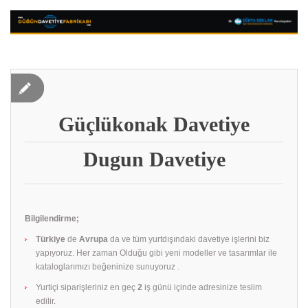
Güçlükonak Davetiye
Dugun Davetiye
Bilgilendirme;
Türkiye
de
Avrupa
da ve tüm yurtdışındaki davetiye işlerini biz
yapıyoruz. Her zaman Olduğu gibi yeni modeller ve tasarımlar ile
kataloglarımızı beğeninize sunuyoruz .
Yurtiçi siparişleriniz en geç
2
iş günü içinde adresinize teslim
edilir.