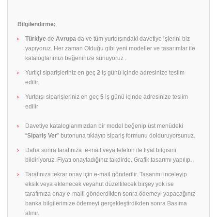
Bilgilendirme;
Türkiye
de
Avrupa
da ve tüm yurtdışındaki davetiye işlerini biz
yapıyoruz. Her zaman Olduğu gibi yeni modeller ve tasarımlar ile
kataloglarımızı beğeninize sunuyoruz .
Yurtiçi siparişleriniz en geç
2
iş günü içinde adresinize teslim
edilir.
Yurtdışı siparişleriniz en geç
5
iş günü içinde adresinize teslim
edilir
Davetiye kataloglarımızdan bir model beğenip üst menüdeki
“
Sipariş Ver
” butonuna tıklayıp sipariş formunu dolduruyorsunuz.
Daha sonra tarafınıza e-mail veya telefon ile fiyat bilgisini
bildiriyoruz. Fiyatı onayladığınız takdirde. Grafik tasarımı yapılıp.
Tarafınıza tekrar onay için e-mail gönderilir. Tasarımı inceleyip
eksik veya eklenecek veyahut düzeltilecek birşey yok ise
tarafımıza onay e-maili gönderdikten sonra ödemeyi yapacağınız
banka bilgilerimize ödemeyi gerçekleştirdikden sonra Basıma
alınır.