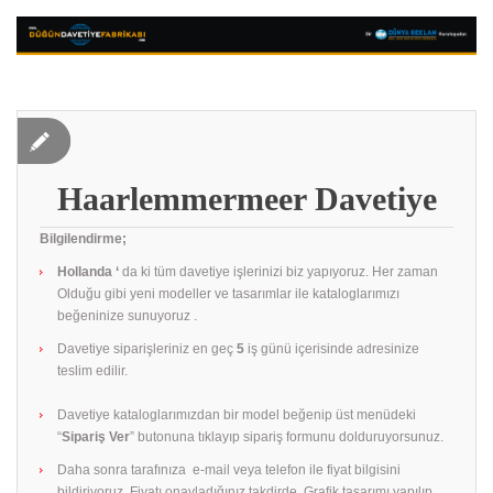
Haarlemmermeer Davetiye
Bilgilendirme;
Hollanda ‘
da ki tüm davetiye işlerinizi biz yapıyoruz. Her zaman
Olduğu gibi yeni modeller ve tasarımlar ile kataloglarımızı
beğeninize sunuyoruz .
Davetiye siparişleriniz en geç
5
iş günü içerisinde adresinize
teslim edilir.
Davetiye kataloglarımızdan bir model beğenip üst menüdeki
“
Sipariş Ver
” butonuna tıklayıp sipariş formunu dolduruyorsunuz.
Daha sonra tarafınıza e-mail veya telefon ile fiyat bilgisini
bildiriyoruz. Fiyatı onayladığınız takdirde. Grafik tasarımı yapılıp.