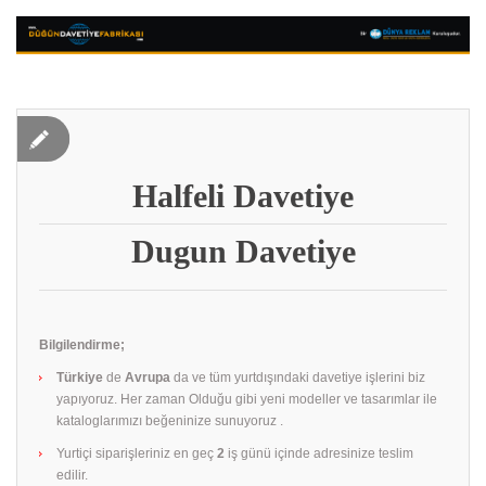
Halfeli Davetiye
Dugun Davetiye
Bilgilendirme;
Türkiye
de
Avrupa
da ve tüm yurtdışındaki davetiye işlerini biz
yapıyoruz. Her zaman Olduğu gibi yeni modeller ve tasarımlar ile
kataloglarımızı beğeninize sunuyoruz .
Yurtiçi siparişleriniz en geç
2
iş günü içinde adresinize teslim
edilir.