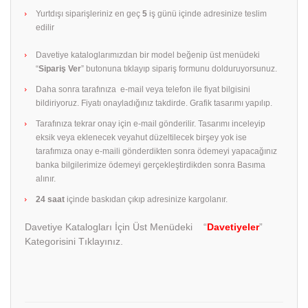
Yurtdışı siparişleriniz en geç
5
iş günü içinde adresinize teslim
edilir
Davetiye kataloglarımızdan bir model beğenip üst menüdeki
“
Sipariş Ver
” butonuna tıklayıp sipariş formunu dolduruyorsunuz.
Daha sonra tarafınıza e-mail veya telefon ile fiyat bilgisini
bildiriyoruz. Fiyatı onayladığınız takdirde. Grafik tasarımı yapılıp.
Tarafınıza tekrar onay için e-mail gönderilir. Tasarımı inceleyip
eksik veya eklenecek veyahut düzeltilecek birşey yok ise
tarafımıza onay e-maili gönderdikten sonra ödemeyi yapacağınız
banka bilgilerimize ödemeyi gerçekleştirdikden sonra Basıma
alınır.
24 saat
içinde baskıdan çıkıp adresinize kargolanır.
Davetiye Katalogları İçin Üst Menüdeki “
Davetiyeler
”
Kategorisini Tıklayınız.