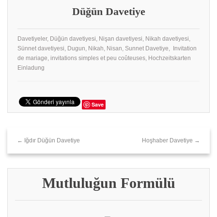
Düğün Davetiye
Davetiyeler, Düğün davetiyesi, Nişan davetiyesi, Nikah davetiyesi,
Sünnet davetiyesi, Dugun, Nikah, Nisan, Sunnet Davetiye, Invitation
de mariage, invitations simples et peu coûteuses, Hochzeitskarten
Einladung
Save
← Iğdır Düğün Davetiye
Hoşhaber Davetiye →
Mutluluğun Formülü