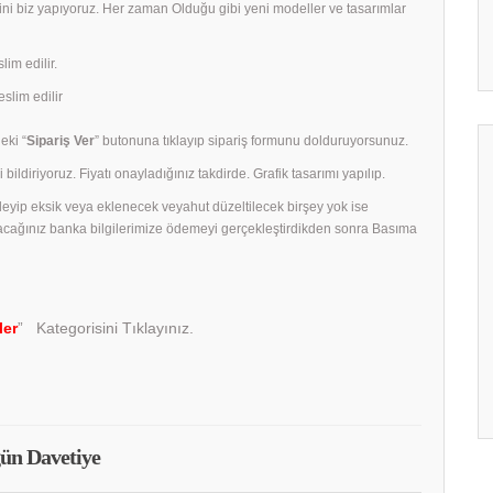
rini biz yapıyoruz. Her zaman Olduğu gibi yeni modeller ve tasarımlar
lim edilir.
slim edilir
eki “
Sipariş Ver
” butonuna tıklayıp sipariş formunu dolduruyorsunuz.
 bildiriyoruz. Fiyatı onayladığınız takdirde. Grafik tasarımı yapılıp.
celeyip eksik veya eklenecek veyahut düzeltilecek birşey yok ise
acağınız banka bilgilerimize ödemeyi gerçekleştirdikden sonra Basıma
ler
” Kategorisini Tıklayınız.
ün Davetiye