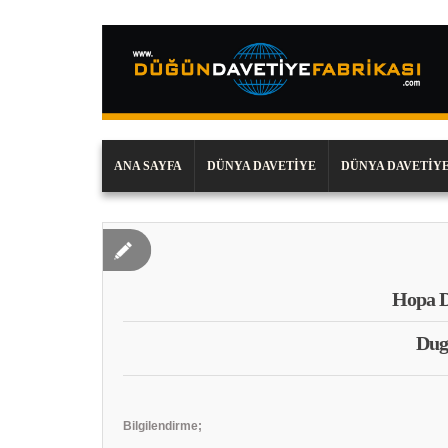
ANA SAYFA
DÜNYA DAVETIYE
DÜNYA DAVETIYE
Hopa D
Dug
Bilgilendirme;