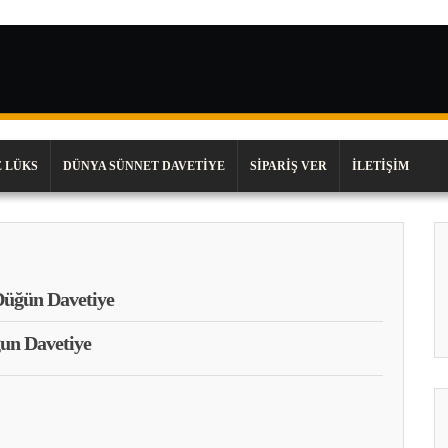
 LÜKS
DÜNYA SÜNNET DAVETIYE
SIPARIŞ VER
İLETIŞIM
üğün Davetiye
un Davetiye