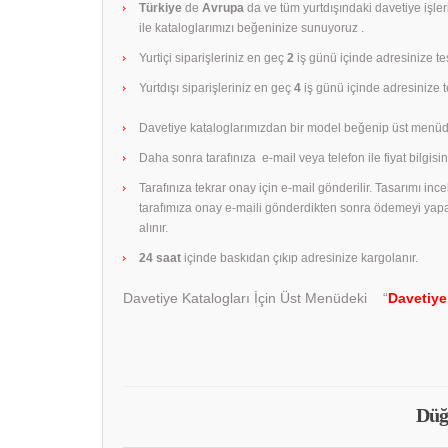
Türkiye
de
Avrupa
da ve tüm yurtdışındaki davetiye işle
ile kataloglarımızı beğeninize sunuyoruz .
Yurtiçi siparişleriniz en geç
2
iş günü içinde adresinize tes
Yurtdışı siparişleriniz en geç
4
iş günü içinde adresinize te
Davetiye kataloglarımızdan bir model beğenip üst menüd
Daha sonra tarafınıza e-mail veya telefon ile fiyat bilgisini
Tarafınıza tekrar onay için e-mail gönderilir. Tasarımı in
tarafımıza onay e-maili gönderdikten sonra ödemeyi yap
alınır.
24 saat
içinde baskıdan çıkıp adresinize kargolanır.
Davetiye Katalogları İçin Üst Menüdeki “
Davetiye
Düğ