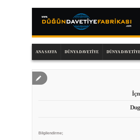
ANA SAYFA
DÜNYA DAVETIYE
DÜNYA DAVETIYE
İçm
Dug
Bilgilendirme;