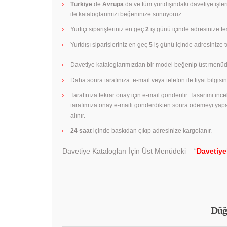
Türkiye
de
Avrupa
da ve tüm yurtdışındaki davetiye işle
ile kataloglarımızı beğeninize sunuyoruz .
Yurtiçi siparişleriniz en geç
2
iş günü içinde adresinize tes
Yurtdışı siparişleriniz en geç
5
iş günü içinde adresinize te
Davetiye kataloglarımızdan bir model beğenip üst menüd
Daha sonra tarafınıza e-mail veya telefon ile fiyat bilgisini
Tarafınıza tekrar onay için e-mail gönderilir. Tasarımı in
tarafımıza onay e-maili gönderdikten sonra ödemeyi yap
alınır.
24 saat
içinde baskıdan çıkıp adresinize kargolanır.
Davetiye Katalogları İçin Üst Menüdeki “
Davetiye
Düğ