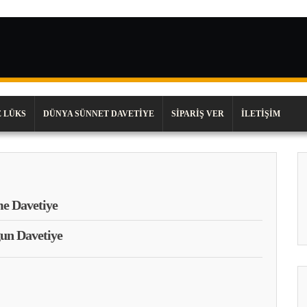
 LÜKS
DÜNYA SÜNNET DAVETIYE
SIPARIŞ VER
İLETIŞIM
e Davetiye
un Davetiye