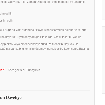
rini biz yapıyoruz. Her zaman Olduğu gibi yeni modeller ve tasarımlar
lim edilir.
slim edilir
eki “
Sipariş Ver
” butonuna tıklayıp sipariş formunu dolduruyorsunuz.
 bildiriyoruz. Fiyatı onayladığınız takdirde. Grafik tasarımı yapılıp.
celeyip eksik veya eklenecek veyahut düzeltilecek birşey yok ise
acağınız banka bilgilerimize ödemeyi gerçekleştirdikden sonra Basıma
ler
” Kategorisini Tıklayınız.
ün Davetiye