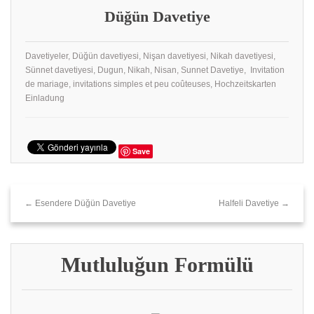
Düğün Davetiye
Davetiyeler, Düğün davetiyesi, Nişan davetiyesi, Nikah davetiyesi,
Sünnet davetiyesi, Dugun, Nikah, Nisan, Sunnet Davetiye, Invitation
de mariage, invitations simples et peu coûteuses, Hochzeitskarten
Einladung
Save
← Esendere Düğün Davetiye
Halfeli Davetiye →
Mutluluğun Formülü