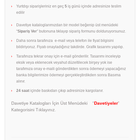
Yurtdışı siparişleriniz en geç
5
iş günü içinde adresinize teslim
edilir
Davetiye kataloglarımızdan bir model beğenip üst menüdeki
“
Sipariş Ver
” butonuna tıklayıp sipariş formunu dolduruyorsunuz.
Daha sonra tarafınıza e-mail veya telefon ile fiyat bilgisini
bildiriyoruz. Fiyatı onayladığınız takdirde. Grafik tasarımı yapılıp.
Tarafınıza tekrar onay için e-mail gönderilir. Tasarımı inceleyip
eksik veya eklenecek veyahut düzeltilecek birşey yok ise
tarafımıza onay e-maili gönderdikten sonra ödemeyi yapacağınız
banka bilgilerimize ödemeyi gerçekleştirdikden sonra Basıma
alınır.
24 saat
içinde baskıdan çıkıp adresinize kargolanır.
Davetiye Katalogları İçin Üst Menüdeki “
Davetiyeler
”
Kategorisini Tıklayınız.