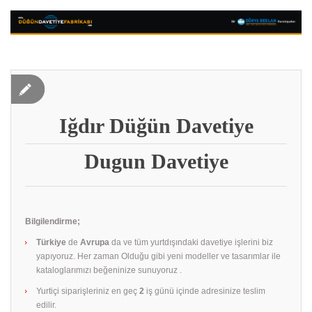
Iğdır Düğün Davetiye
Dugun Davetiye
Bilgilendirme;
Türkiye
de
Avrupa
da ve tüm yurtdışındaki davetiye işlerini biz
yapıyoruz. Her zaman Olduğu gibi yeni modeller ve tasarımlar ile
kataloglarımızı beğeninize sunuyoruz .
Yurtiçi siparişleriniz en geç
2
iş günü içinde adresinize teslim
edilir.