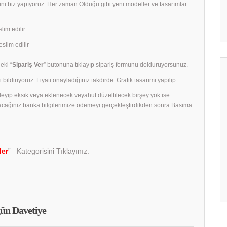
rini biz yapıyoruz. Her zaman Olduğu gibi yeni modeller ve tasarımlar
lim edilir.
slim edilir
eki “
Sipariş Ver
” butonuna tıklayıp sipariş formunu dolduruyorsunuz.
 bildiriyoruz. Fiyatı onayladığınız takdirde. Grafik tasarımı yapılıp.
celeyip eksik veya eklenecek veyahut düzeltilecek birşey yok ise
acağınız banka bilgilerimize ödemeyi gerçekleştirdikden sonra Basıma
ler
” Kategorisini Tıklayınız.
ün Davetiye