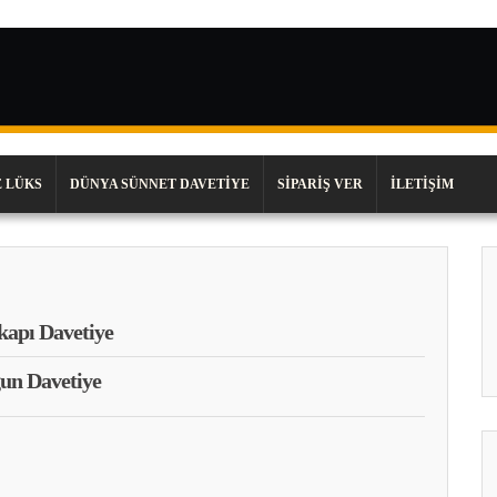
 LÜKS
DÜNYA SÜNNET DAVETIYE
SIPARIŞ VER
İLETIŞIM
apı Davetiye
un Davetiye