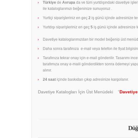
Türkiye
de
Avrupa
da ve tüm yurtdışındaki davetiye işle
ile kataloglarımızı beğeninize sunuyoruz .
Yurtiçi siparişleriniz en geç
2
iş günü içinde adresinize tes
Yurtdışı siparişleriniz en geç
5
iş günü içinde adresinize te
Davetiye kataloglarımızdan bir model beğenip üst menüd
Daha sonra tarafınıza e-mail veya telefon ile fiyat bilgisini
Tarafınıza tekrar onay için e-mail gönderilir. Tasarımı in
tarafımıza onay e-maili gönderdikten sonra ödemeyi yap
alınır.
24 saat
içinde baskıdan çıkıp adresinize kargolanır.
Davetiye Katalogları İçin Üst Menüdeki “
Davetiye
Düğ