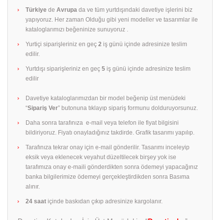
Türkiye
de
Avrupa
da ve tüm yurtdışındaki davetiye işlerini biz
yapıyoruz. Her zaman Olduğu gibi yeni modeller ve tasarımlar ile
kataloglarımızı beğeninize sunuyoruz .
Yurtiçi siparişleriniz en geç
2
iş günü içinde adresinize teslim
edilir.
Yurtdışı siparişleriniz en geç
5
iş günü içinde adresinize teslim
edilir
Davetiye kataloglarımızdan bir model beğenip üst menüdeki
“
Sipariş Ver
” butonuna tıklayıp sipariş formunu dolduruyorsunuz.
Daha sonra tarafınıza e-mail veya telefon ile fiyat bilgisini
bildiriyoruz. Fiyatı onayladığınız takdirde. Grafik tasarımı yapılıp.
Tarafınıza tekrar onay için e-mail gönderilir. Tasarımı inceleyip
eksik veya eklenecek veyahut düzeltilecek birşey yok ise
tarafımıza onay e-maili gönderdikten sonra ödemeyi yapacağınız
banka bilgilerimize ödemeyi gerçekleştirdikden sonra Basıma
alınır.
24 saat
içinde baskıdan çıkıp adresinize kargolanır.