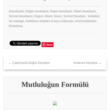
Davetiyeler, Düğün davetiyesi, Nişan davetiyesi, Nikah davetiyesi,
Sünnet davetiyesi, Dugun, Nikah, Nisan, Sunnet Davetiye, Invitation
de mariage, invitations simples et peu coûteuses, Hochzeitskarten
Einladung
Save
← Çakırhöyük Düğün Davetiye
Köseceli Davetiye →
Mutluluğun Formülü